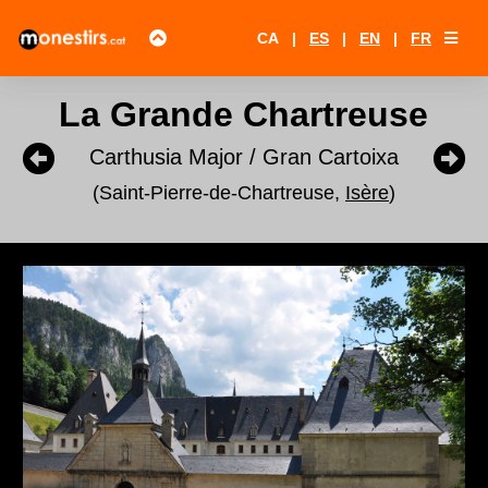
CA
|
ES
|
EN
|
FR
La Grande Chartreuse
Carthusia Major / Gran Cartoixa
(Saint-Pierre-de-Chartreuse,
Isère
)