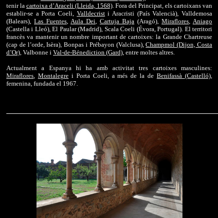
tenir la
cartoixa d’Araceli (Lleida, 1568)
. Fora del Principat, els cartoixans van
establir-se a Porta Coeli,
Valldecrist
i Aracristi (País Valencià), Valldemosa
(Balears),
Las Fuentes
,
Aula Dei
,
Cartuja Baja
(Aragó),
Miraflores
,
Aniago
(Castella i Lleó), El Paular (Madrid), Scala Coeli (Évora, Portugal). El territori
francès va mantenir un nombre important de cartoixes: la Grande Chartreuse
(cap de l’orde, Isèra), Bonpas i Prébayon (Valclusa),
Champmol (Dijon, Costa
d’Or)
, Valbonne i
Val-de-Bénediction (Gard)
, entre moltes altres.
Actualment a Espanya hi ha amb activitat tres cartoixes masculines:
Miraflores
,
Montalegre
i Porta Coeli, a més de la de
Benifassà (Castelló)
,
femenina, fundada el 1967.