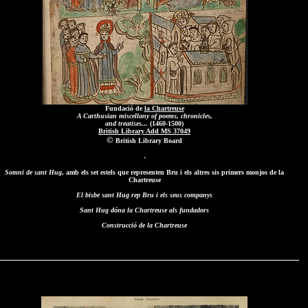
Fundació de
la Chartreuse
A Carthusian miscellany of poems, chronicles,
and treatises...
(1460-1500)
British Library Add MS 37049
©
British Library Board
-
Somni de sant Hug
, amb els set estels que representen Bru i els altres sis primers monjos de la
Chartreuse
El bisbe sant Hug rep Bru i els seus companys
Sant Hug dóna la Chartreuse als fundadors
Construcció de la Chartreuse