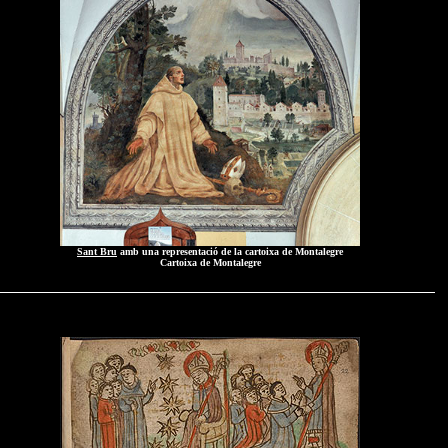
Sant Bru
amb una representació de la cartoixa de Montalegre
Cartoixa de Montalegre