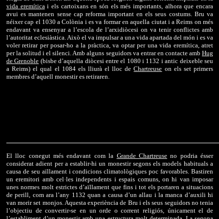
vida eremítica
i els cartoixans en són els més importants, alhora que encara
avui es mantenen sense cap reforma important en els seus costums. Bru va
néixer cap el 1030 a Colònia i es va formar en aquella ciutat i a Reims on més
endavant va ensenyar a l’escola de l’arxidiòcesi on va tenir conflictes amb
l’autoritat eclesiàstica. Això el va impulsar a una vida apartada del món i es va
voler retirar per posar-ho a la pràctica, va optar per una vida eremítica, atret
per la solitud i el silenci. Amb alguns seguidors va entrar en contacte amb
Hug
de Grenoble
(bisbe d’aquella diòcesi entre el 1080 i 1132 i antic deixeble seu
a Reims) el qual el 1084 els lliurà el lloc de
Chartreuse
on els set primers
membres d’aquell monestir es retiraren.
El lloc conegut més endavant com la
Grande Chartreuse
no podria ésser
considerat adient per a establir-hi un monestir segons els models habituals a
causa de seu aïllament i condicions climatològiques poc favorables. Bastiren
un eremitori amb cel·les independents i espais comuns, on hi van imposar
unes normes molt estrictes d’aïllament que fins i tot els portaren a situacions
de perill, com ara l’any 1132 quan a causa d’un allau i la manca d’auxili hi
van morir set monjos. Aquesta experiència de Bru i els seus seguidors no tenia
l’objectiu de convertir-se en un orde o corrent religiós, únicament el de
l’establiment d’un monestir amb una estructura molt determinada. La segona