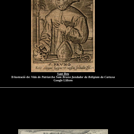
Sant Bru
Il·lustració de:
Vida do Patriarcha Sam Bruno fundador da Religiam da Cartuxa
Google Llibres