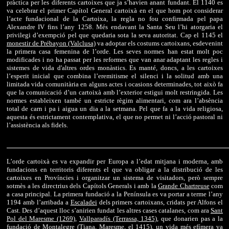
pràctica per les diferents cartoixes que ja s’havien anant fundant. El 1140 es
va celebrar el primer Capítol General cartoixà en el que hom pot considerar
l’acte fundacional de la Cartoixa, la regla no fou confirmada pel papa
Alexandre IV fins l’any 1258. Més endavant la Santa Seu l’hi atorgaria el
privilegi d’exempció pel que quedaria sota la seva autoritat. Cap el 1145 el
monestir de Prébayon (Valclusa)
va adoptar els costums cartoixans, esdevenint
la primera casa femenina de l’orde. Les seves normes han estat molt poc
modificades i no ha passat per les reformes que van anar adaptant les regles i
sistemes de vida d'altres ordes monàstics. Es manté, doncs, a les cartoixes
l’esperit inicial que combina l’eremitisme el silenci i la solitud amb una
limitada vida comunitària en alguns actes i ocasions determinades, tot això fa
que la comunicació d’un cartoixà amb l’exterior estigui molt restringida. Les
normes estableixen també un estricte règim alimentari, com ara l’absència
total de carn i pa i aigua un dia a la setmana. Pel que fa a la vida religiosa,
aquesta és estrictament contemplativa, el que no permet ni l’acció pastoral ni
l’assistència als fidels.
L’orde cartoixà es va expandir per Europa a l’edat mitjana i moderna, amb
fundacions en territoris diferents el que va obligar a la distribució de les
cartoixes en Províncies i organitzar un sistema de visitadors, però sempre
sotmès a les directrius dels Capítols Generals i amb la
Grande Chartreuse
com
a casa principal. La primera fundació a la Península es va portar a terme l’any
1194 amb l’arribada a
Escaladei
dels primers cartoixans, cridats per Alfons el
Cast. Des d’aquest lloc s’anirien fundat les altres cases catalanes, com ara
Sant
Pol del Maresme (1269)
,
Vallparadís (Terrassa, 1345)
, que donarien pas a la
fundació de
Montalegre (Tiana, Maresme, el 1415)
, un vida més efímera va