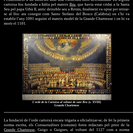
cartoixa fou fundada a Itàlia pel mateix
Bru
, que havia estat cridat a la Santa
Seu pel papa Urbà II, antic deixeble seu a Reims, finalment va optar per retirar-
se al lloc ara conegut com Santo Stefano del Bosco (Calàbria) on s’hi va
establir l’any 1091 seguint el mateix model de la Grande Chartreuse i on hi va
morir el 1101.
L'orde de la Cartoixa al voltant de sant Bru
(s. XVIII)
Grande Chartreuse
La fundació de l’orde cartoixà encara trigaria a oficialitzar-se, de fet la primera
norma escrita, els
Consuetudines
(costums) foren redactats pel prior de la
Grande Chartreuse
, Guigo o Guigues, al voltant del 1127 com a norma