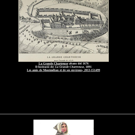
La Grande Chartreuse
abans del 1676
Il·lustració de:
La Grande Chartreuse
, 1891
Les amis de Montmélian et de ses environs, 2013-151499