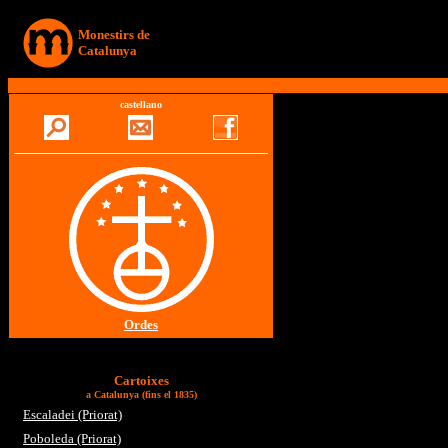
Monestirs de
Catalunya
castellano
Ordes
Cartoixes
a Catalunya (fins el 1835)
Escaladei (Priorat)
Poboleda (Priorat)