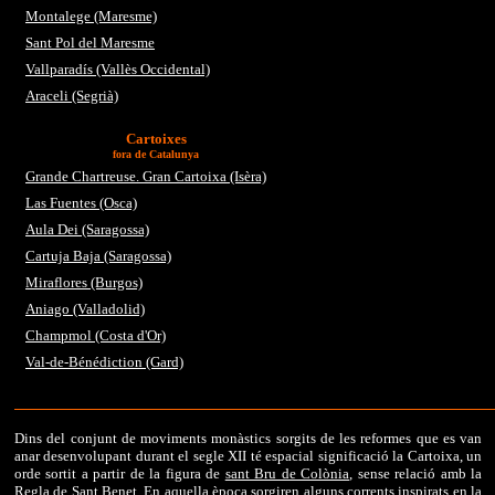
Montalege (Maresme)
Sant Pol del Maresme
Vallparadís (Vallès Occidental)
Araceli (Segrià)
Cartoixes
fora de Catalunya
Grande Chartreuse. Gran Cartoixa (Isèra)
Las Fuentes (Osca)
Aula Dei (Saragossa)
Cartuja Baja (Saragossa)
Miraflores (Burgos)
Aniago (Valladolid)
Champmol (Costa d'Or)
Val-de-Bénédiction (Gard)
Dins del conjunt de moviments monàstics sorgits de les reformes que es van
anar desenvolupant durant el segle XII té espacial significació la Cartoixa, un
orde sortit a partir de la figura de
sant Bru de Colònia
, sense relació amb la
Regla de Sant Benet. En aquella època sorgiren alguns corrents inspirats en la