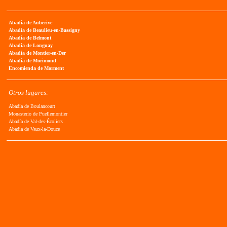
Abadía de Auberive
Abadía de Beaulieu-en-Bassigny
Abadía de Belmont
Abadía de Longuay
Abadía de Montier-en-Der
Abadía de Morimond
Encomienda de Morment
Otros lugares:
Abadía de Boulancourt
Monasterio de Puellemontier
Abadía de Val-des-Écoliers
Abadía de Vaux-la-Douce