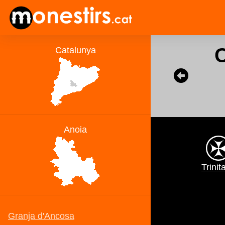
C
Trinit