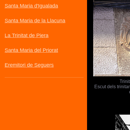
Trini
Escut dels trinita