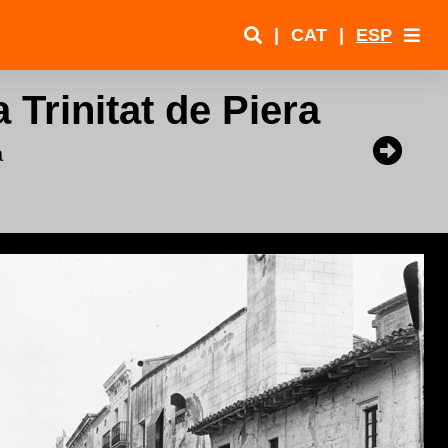
|
CAT
|
ESP
 Trinitat de Piera
a