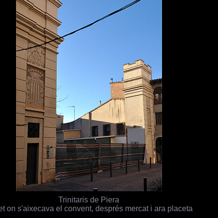
Trinitaris de Piera
et on s'aixecava el convent, després mercat i ara placeta