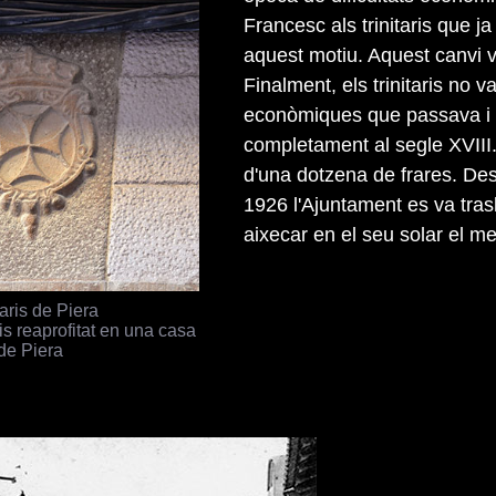
Francesc als trinitaris que j
aquest motiu. Aquest canvi va
Finalment, els trinitaris no v
econòmiques que passava i van
completament al segle XVIII. 
d'una dotzena de frares. Des
1926 l'Ajuntament es va trasll
aixecar en el seu solar el me
taris de Piera
ris reaprofitat en una casa
de Piera