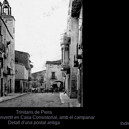
Trinitaris de Piera
onvertit en Casa Consistorial, amb el campanar
Detall d'una postal antiga
Indr