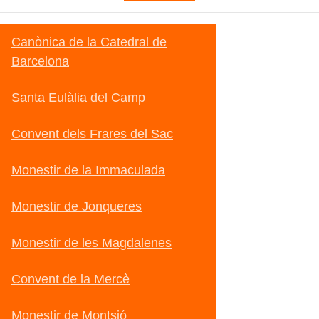
Canònica de la Catedral de
Barcelona
Santa Eulàlia del Camp
Convent dels Frares del Sac
Monestir de la Immaculada
Monestir de Jonqueres
Monestir de les Magdalenes
Convent de la Mercè
Monestir de Montsió