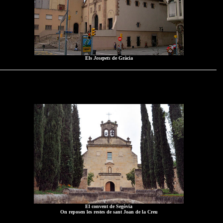
Els
Josepets
de Gràcia
El convent de Segòvia
On reposen les restes de sant Joan de la Creu