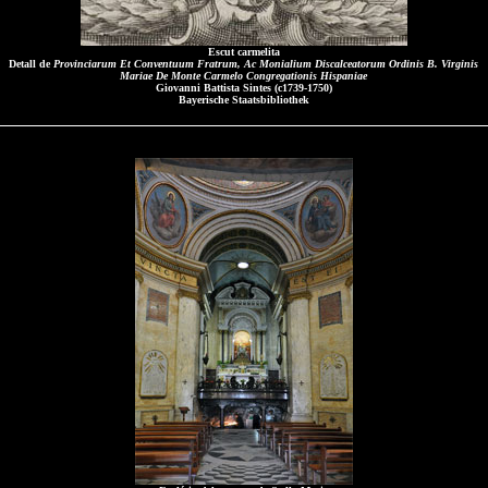
Escut carmelita
Detall de
Provinciarum Et Conventuum Fratrum, Ac Monialium Discalceatorum Ordinis B. Virginis
Mariae De Monte Carmelo Congregationis Hispaniae
Giovanni Battista Sintes (c1739-1750)
Bayerische Staatsbibliothek