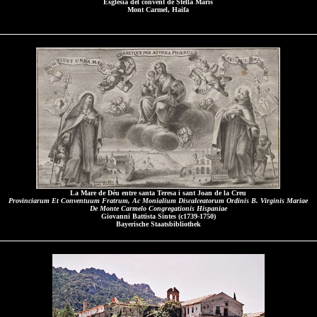
Església del convent de Stella Maris
Mont Carmel, Haifa
La Mare de Déu entre santa Teresa i sant Joan de la Creu
Provinciarum Et Conventuum Fratrum, Ac Monialium Discalceatorum Ordinis B. Virginis Mariae
De Monte Carmelo Congregationis Hispaniae
Giovanni Battista Sintes (c1739-1750)
Bayerische Staatsbibliothek