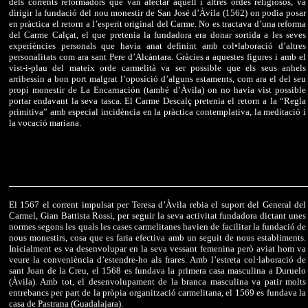
dels corrents reformadors que van afectar aquell i altres ordes religiosos, va
dirigir la fundació del nou monestir de San José d’Àvila (1562) on podia posar
en pràctica el retorn a l’esperit original del Carme. No es tractava d’una reforma
del Carme Calçat, el que pretenia la fundadora era donar sortida a les seves
experiències personals que havia anat definint amb col•laboració d’altres
personalitats com ara sant Pere d’Alcàntara. Gràcies a aquestes figures i amb el
vist-i-plau del mateix orde carmelità va ser possible que els seus anhels
arribessin a bon port malgrat l’oposició d’alguns estaments, com ara el del seu
propi monestir de La Encarnación (també d’Àvila) on no havia vist possible
portar endavant la seva tasca. El Carme Descalç pretenia el retorn a la “Regla
primitiva” amb especial incidència en la pràctica contemplativa, la meditació i
la vocació mariana.
El 1567 el corrent impulsat per Teresa d’Àvila rebia el suport del General del
Carmel, Gian Battista Rossi, per seguir la seva activitat fundadora dictant unes
normes segons les quals les cases carmelitanes havien de facilitar la fundació de
nous monestirs, cosa que es faria efectiva amb un seguit de nous establiments.
Inicialment es va desenvolupar en la seva vessant femenina però aviat hom va
veure la conveniència d’estendre-ho als frares. Amb l’estreta col·laboració de
sant Joan de la Creu, el 1568 es fundava la primera casa masculina a Duruelo
(Àvila). Amb tot, el desenvolupament de la branca masculina va patir molts
entrebancs per part de la pròpia organització carmelitana, el 1569 es fundava la
casa de Pastrana (Guadalajara).