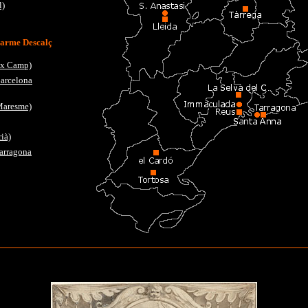
l)
Carme Descalç
ix Camp)
arcelona
Maresme)
ià)
Tarragona