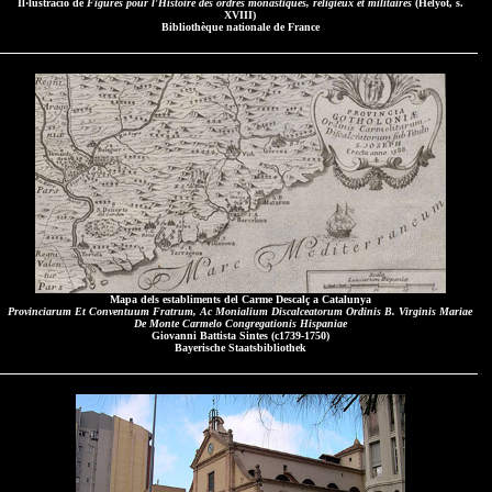
Il·lustració de
Figures pour l'Histoire des ordres monastiques, religieux et militaires
(Helyot, s.
XVIII)
Bibliothèque nationale de France
Mapa dels establiments del Carme Descalç a Catalunya
Provinciarum Et Conventuum Fratrum, Ac Monialium Discalceatorum Ordinis B. Virginis Mariae
De Monte Carmelo Congregationis Hispaniae
Giovanni Battista Sintes (c1739-1750)
Bayerische Staatsbibliothek