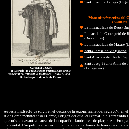
Sant Josep de Tàrrega (Urgel
Monestirs femenins del 
a Catalunya
La Immaculada de Reus (Ba
Immaculada Concepció de B
(Barcelonès)
La Immaculada de Mataró (
Santa Teresa de Vic (Osona)
Sant Anastasi de Lleida (Segr
Sant Josep i Santa Anna de 
Carmelita descalç
(Tarragonès)
Il·lustració de
Figures pour l'Histoire des ordres
monastiques, religieux et militaires
(Helyot, s. XVIII)
Bibliothèque nationale de France
Aquesta institució va sorgir en el decurs de la segona meitat del segle XVI en el
si de l’orde mendicant del Carme, l’origen del qual cal cercar-lo a Terra Santa i
que més endavant, a causa de l’ocupació islàmica, va desplaçar-se a Europa
occidental. L’impulsora d’aquest nou orde fou santa Teresa de Jesús que a banda