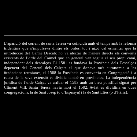
L’aparició del corrent de santa Teresa va coincidir amb el temps amb la reforma
tridentina que s’impulsava dintre els ordes, tot i això cal esmentar que la
introducció del Carme Descalç no va afectar de manera directa els convents
existents de l’orde del Carmel que en general van seguir el seu propi camí,
independent dels descalços. El 1581 es fundava la Província dels Descalços
depenent del General dels Calçats el que donava més autonomia a les
fundacions teresianes, el 1588 la Província es convertia en Congregació i a
causa de la seva extensió es dividia també en províncies. La independència
jurídica de l’orde Calçat va arribar el 1593 amb un breu pontifici signat per
Climent VIII. Santa Teresa havia mort el 1582. Aviat es dividiria en dues
congregacions, la de Sant Josep (o d’Espanya) i la de Sant Elies (o d’Itàlia).