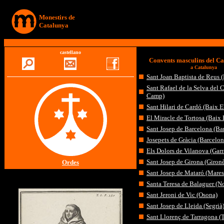
Monestirs de
Catalunya
castellano
Convents masculins del C
a Catalunya
Sant Joan Baptista de Reus 
Sant Rafael de la Selva del
Camp)
Sant Hilari de Cardó (Baix E
El Miracle de Tortosa (Baix 
Sant Josep de Barcelona (Ba
Josepets de Gràcia (Barcelon
Els Dolors de Vilanova (Garr
Sant Josep de Girona (Gironè
Ordes
Sant Josep de Mataró (Mare
Santa Teresa de Balaguer (N
Sant Jeroni de Vic (Osona)
Sant Josep de Lleida (Segrià
Sant Llorenç de Tarragona (