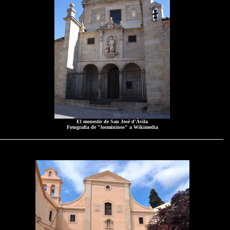
El monestir de San José d'Àvila
Fotografia de "losmininos" a Wikimedia