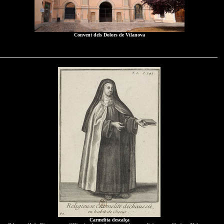
Convent dels Dolors de Vilanova
Carmelita descalça