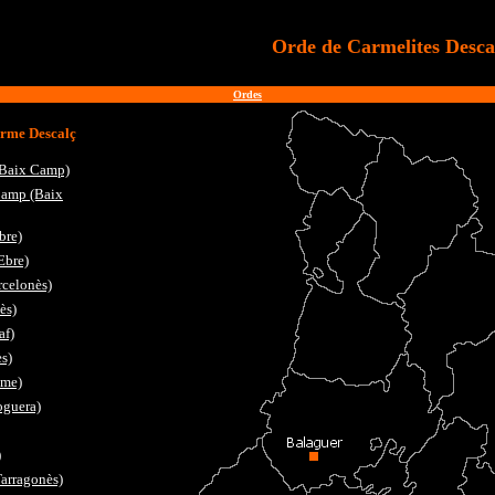
Orde de Carmelites Desca
Ordes
arme Descalç
(Baix Camp)
 Camp (Baix
bre)
Ebre)
rcelonès)
ès)
af)
s)
sme)
oguera)
)
Tarragonès)