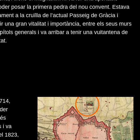
oder posar la primera pedra del nou convent. Estava
ment a la cruïlla de l’actual Passeig de Gràcia i
 una gran vitalitat i importància, entre els seus murs
pítols generals i va arribar a tenir una vuitantena de
at.
1714,
oder
més
 i va
el 1823,