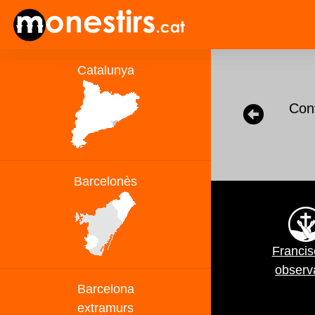
Con
Franci
observ