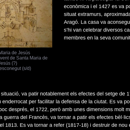
econòmica i el 1427 es va p
situat extramurs, aproximada
Aragó. La casa va aconseguir
s’hi van celebrar diversos ca
membres en la seva comunit
Maria de Jesús
vent de Santa Maria de
Jesús (?)
esconegut (s/d)
situació, va patir notablement els efectes del setge de 
nderrocat per facilitar la defensa de la ciutat. Es va p
 poc després, el 1722, però amb unes dimensions molt 
 guerra del Francès, va tornar a patir els efectes bèl·lics
el 1813. Es va tornar a refer (1817-18) i destruir de nou 