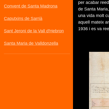
per acabar reed
de Santa Maria, 
una vida molt cu
aquell mateix a
1936 i es va ree