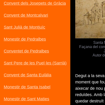
Santa 
Façana del con
Autor d
Degut a la seva 
moment que fou e
aixecar de nou
reduïdes. Amb la
quedar destruït 