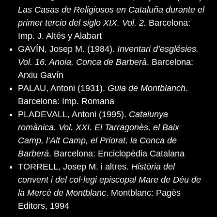
Las Casas de Religiosos en Cataluña durante el
primer tercio del siglo XIX. Vol. 2.
Barcelona:
Imp. J. Altés y Alabart
GAVÍN, Josep M. (1984).
Inventari d’esglésies.
Vol. 16. Anoia, Conca de Barberà
. Barcelona:
Arxiu Gavín
PALAU, Antoni (1931).
Guia de Montblanch
.
Barcelona: Imp. Romana
PLADEVALL, Antoni (1995).
Catalunya
romànica. Vol. XXI. El Tarragonès, el Baix
Camp, l’Alt Camp, el Priorat, la Conca de
Barberà
. Barcelona: Enciclopèdia Catalana
TORRELL, Josep M. i altres.
Història del
convent i del col·legi episcopal Mare de Déu de
la Mercè de Montblanc
. Montblanc: Pagès
Editors, 1994