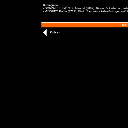
Bibliografia:
-
GONZÁLEZ JIMÉNEZ, Manuel (2009).
Beato de Liébana, profe
- MINGUET, Pablo (1779).
Diario Sagrado y kalendario general. 
Baldi
Volver