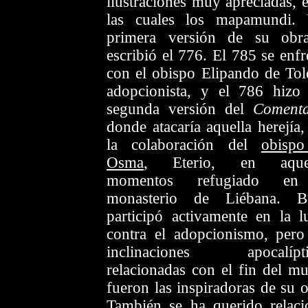
ilustraciones muy apreciadas, e
las cuales los mapamundi.
primera versión de su obr
escribió el 776. El 785 se enfr
con el obispo Elipando de Tol
adopcionista, y el 786 hizo
segunda versión del
Comenta
donde atacaría aquella herejía,
la colaboración del
obisp
Osma
, Eterio, en aquel
momentos refugiado en
monasterio de Liébana. B
participó activamente en la l
contra el adopcionismo, pero
inclinaciones apocalípti
relacionadas con el fin del m
fueron las inspiradoras de su o
También se ha querido relaci