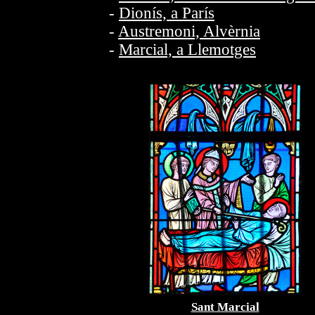
-
Dionís, a París
-
Austremoni, Alvèrnia
-
Marcial, a Llemotges
Sant Marcial