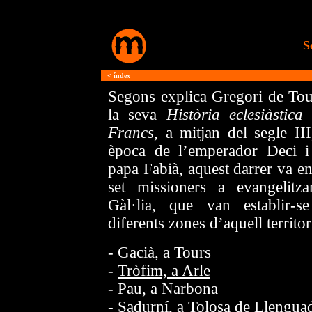
S
<
índex
Segons explica Gregori de Tou
la seva
Història eclesiàstica 
Francs
, a mitjan del segle III
època de l’emperador Deci i
papa Fabià, aquest darrer va en
set missioners a evangelitza
Gàl·lia, que van establir-s
diferents zones d’aquell territor
- Gacià, a Tours
-
Tròfim, a Arle
- Pau, a Narbona
-
Sadurní, a Tolosa de Llengua