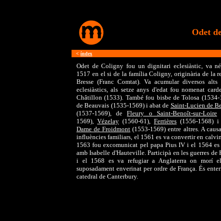
Odet de
<
índex
Odet de Coligny fou un dignitari eclesiàstic, va né
1517 en el si de la família Coligny, originària de la r
Bresse (Franc Comtat). Va acumular diversos alts 
eclesiàstics, als setze anys d'edat fou nomenat card
Châtillon (1533). També fou bisbe de Tolosa (1534-
de Beauvais (1535-1569) i abat de
Saint-Lucien de B
(1537-1569), de
Fleury o Saint-Benoît-sur-Loire
(
1569),
Vézelay
(1560-61),
Ferrières
(1556-1568) 
Dame de Froidmont
(1553-1569) entre altres. A causa
influències familiars, el 1561 es va convertir en calvin
1563 fou excomunicat pel papa Pius IV i el 1564 es
amb Isabelle d'Hauteville. Participà en les guerres de 
i el 1568 es va refugiar a Anglaterra on morí e
suposadament enverinat per ordre de França. És enterr
catedral de Canterbury.