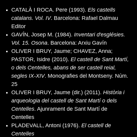
CATALÀ I ROCA. Pere (1993).
Els castells
catalans. Vol. IV
. Barcelona: Rafael Dalmau
Editor
GAVÍN, Josep M. (1984).
Inventari d'esglésies.
Vol. 15. Osona
. Barcelona: Arxiu Gavín
OLIVER I BRUY, Jaume; CHAVEZ, Anna;
PASTOR, Isidre (2010).
El castell de Sant Martí,
o dels Centelles, abans de ser castell reial,
segles IX-XIV
. Monografies del Montseny. Núm.
25
OLIVER I BRUY, Jaume (dir.) (2011).
Història i
arqueologia del castell de Sant Martí o dels
Centelles
. Ajunrament de Sant Martí de
Centelles
PLADEVALL, Antoni (1976).
El castell de
Centelles