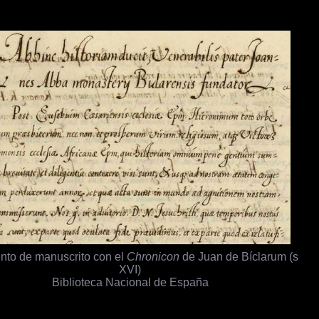
nto de manuscrito con el
Chronicon
de Juan de Bíclarum (s
XVI)
Biblioteca Nacional de España