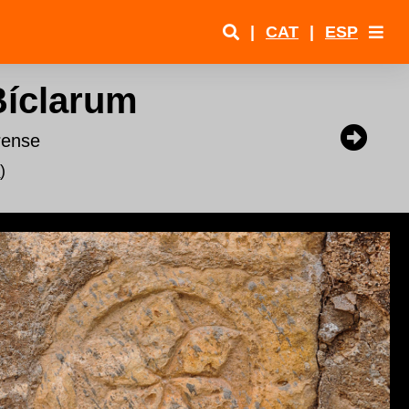
|
CAT
|
ESP
Bíclarum
arense
t
)