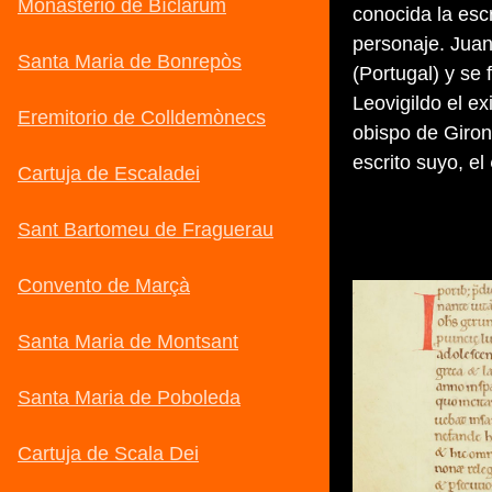
conocida la escr
personaje. Juan
(Portugal) y se
Leovigildo el ex
obispo de Giron
escrito suyo, el