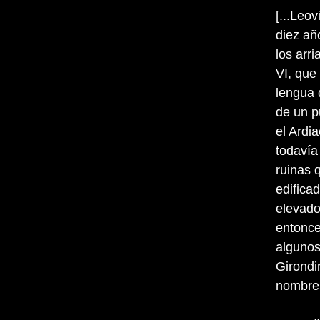
[...Leov
diez añ
los arri
VI, que
lengua 
de un p
el Ardi
todavía 
ruinas 
edificad
elevado
entonce
algunos
Girondi
nombre 