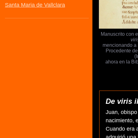
Manuscrito con el
viri
mencionando a J
Procedente de
(
ahora en la Bi
De viris i
Juan, obispo 
nacimiento, e
Cuando era a
adquirió una 