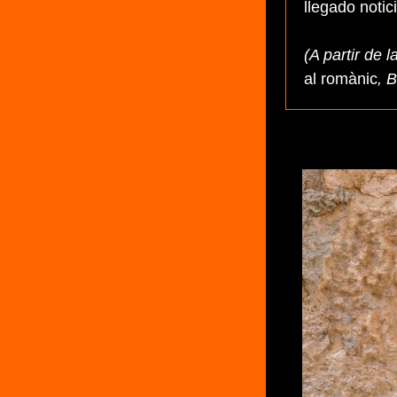
llegado notici
(A partir de 
al romànic
, 