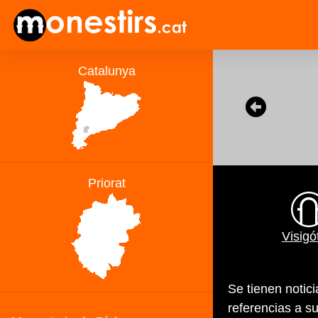
Visigó
Se tienen notic
referencias a s