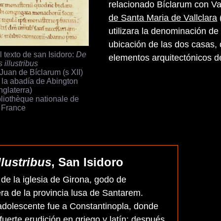
relacionado Bíclarum con Va
de Santa Maria de Vallclara
utilizara la denominación d
ubicación de las dos casas,
 texto de san Isidoro:
De
elementos arquitectónicos d
s illustribus
uan de Bíclarum (s XII)
 la abadía de Abington
Inglaterra)
bliothèque nationale de
France
llustribus
, San Isidoro
de la iglesia de Girona, godo de
ra de la provincia lusa de Santarem.
dolescente fue a Constantinopla, donde
fuerte erudición en griego y latín; después