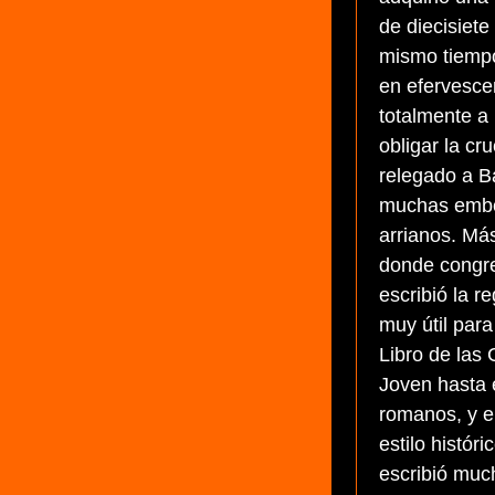
de diecisiete
mismo tiempo
en efervescen
totalmente a 
obligar la cr
relegado a B
muchas embes
arrianos. Má
donde congr
escribió la r
muy útil para
Libro de las 
Joven hasta e
romanos, y e
estilo históri
escribió muc