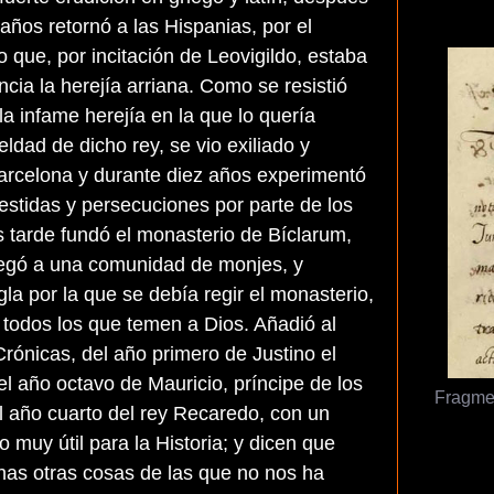
 años retornó a las Hispanias, por el
 que, por incitación de Leovigildo, estaba
cia la herejía arriana. Como se resistió
la infame herejía en la que lo quería
ueldad de dicho rey, se vio exiliado y
arcelona y durante diez años experimentó
tidas y persecuciones por parte de los
s tarde fundó el monasterio de Bíclarum,
egó a una comunidad de monjes, y
egla por la que se debía regir el monasterio,
 todos los que temen a Dios. Añadió al
Crónicas, del año primero de Justino el
l año octavo de Mauricio, príncipe de los
Fragme
l año cuarto del rey Recaredo, con un
co muy útil para la Historia; y dicen que
has otras cosas de las que no nos ha