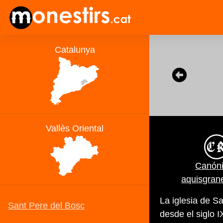
Canón
aquisgran
La iglesia de S
desde el siglo 