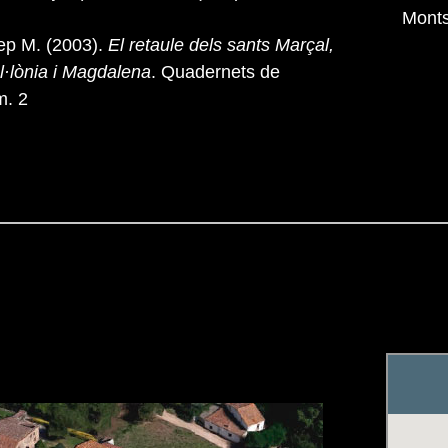
Monts
p M. (2003).
El retaule dels sants Marçal,
l·lònia i Magdalena
. Quadernets de
m. 2