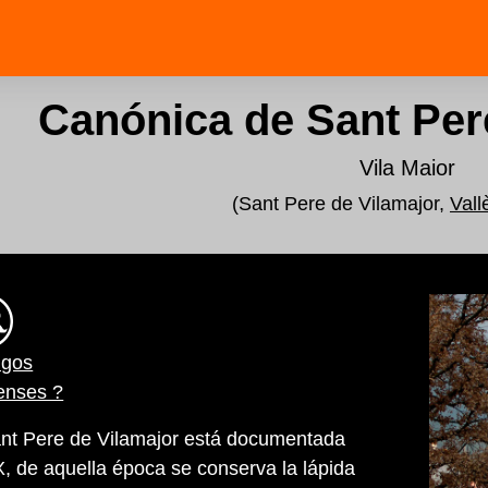
Canónica de Sant Per
Vila Maior
(Sant Pere de Vilamajor,
Vall
igos
enses ?
ant Pere de Vilamajor está documentada
IX, de aquella época se conserva la lápida