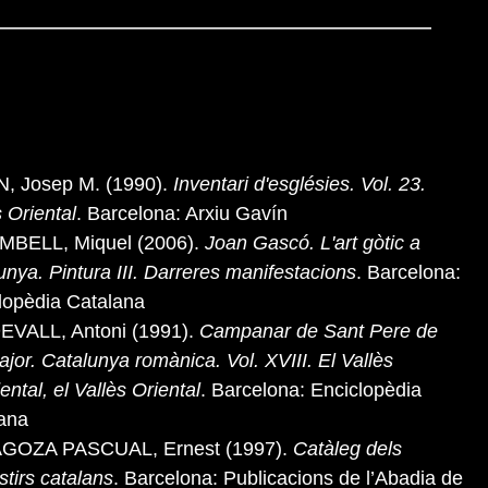
, Josep M. (1990).
Inventari d'esglésies. Vol. 23.
s Oriental
. Barcelona: Arxiu Gavín
MBELL, Miquel (2006).
Joan Gascó. L'art gòtic a
unya. Pintura III. Darreres manifestacions
. Barcelona:
lopèdia Catalana
VALL, Antoni (1991).
Campanar de Sant Pere de
ajor. Catalunya romànica. Vol. XVIII. El Vallès
ntal, el Vallès Oriental
. Barcelona: Enciclopèdia
ana
GOZA PASCUAL, Ernest (1997).
Catàleg dels
tirs catalans
. Barcelona: Publicacions de l’Abadia de