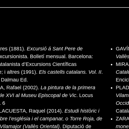
res (1881).
Excursió á Sant Pere de
GAVÍN
Excursionista. Bolletí mensual. Barcelona:
Vallè
talanista d’Excursions Científicas
MIRA
 i altres (1991).
Els castells catalans. Vol. II
.
Catal
. Dalmau Ed.
Encic
 Rafael (2002).
La pintura de la primera
PLADE
gle XVI al Museu Episcopal de Vic
. Locus
Vilam
. 6
Occide
 LACUESTA, Raquel (2014).
Estudi històric i
Catal
bre l’església i el campanar, o Torre Roja, de
ZARA
Vilamajor (Vallès Oriental)
. Diputació de
mones