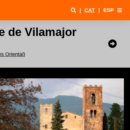
|
CAT
|
ESP
e de Vilamajor
ès Oriental
)