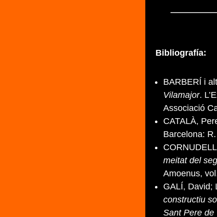
Bibliografía:
BARBERÍ i alt
Vilamajor
. L’
Associació Ca
CATALÀ, Pere;
Barcelona: R
CORNUDELLA,
meitat del se
Amoenus, vol
GALÍ, David;
constructiu so
Sant Pere de 