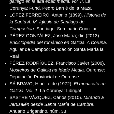
gallego en la alta edad media, vol. II
. La
Corunya: Fund. Pedro Barrié de la Maza
LÓPEZ FERREIRO, Antonio (1899).
Historia de
la Santa A. M. Iglesia de Santiago de
Compostela
. Santiago: Seminario Conciliar
PÉREZ GONZÁLEZ, José María; dir. (2013).
Enciclopedia del románico en Galicia. A Coruña
.
Aguilar de Campoo: Fundación Santa María la
Real
PÉREZ RODRÍGUEZ, Francisco Javier (2008).
Mosteiros de Galicia na Idade Media
. Ourense:
Deputación Provincial de Ourense
SÁ BRAVO, Hipólito de (1972).
El monacato en
Galicia. Vol. 1
. La Corunya: Librigal
SASTRE VÁZQUEZ, Carlos (2010).
Mirando a
Jerusalén desde Santa María de Cambre
.
Anuario Brigantino, núm. 33