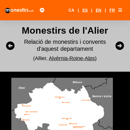
CA
|
ES
|
EN
|
FR
Monestirs de l'Alier
Relació de monestirs i convents
d'aquest departament
(Allier,
Alvèrnia-Roine-Alps
)