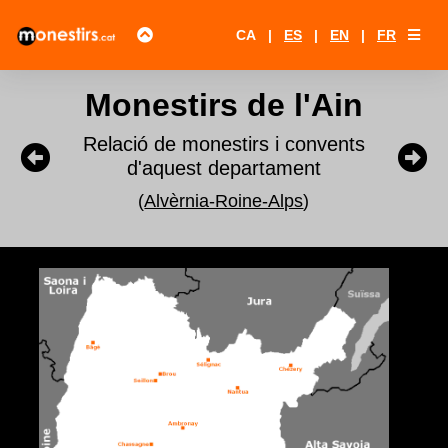
CA
|
ES
|
EN
|
FR
Monestirs de l'Ain
Relació de monestirs i convents
d'aquest departament
(
Alvèrnia-Roine-Alps
)