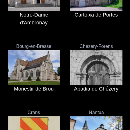
Notre-Dame
Cartoixa de Portes
d'Ambronay
Bourg-en-Bresse
Chézery-Forens
Monestir de Brou
Abadia de Chézery
Crans
Nantua