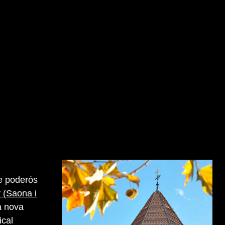
re poderós
 (Saona i
a nova
ical