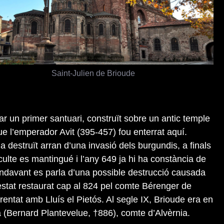
Saint-Julien de Brioude
ar un primer santuari, construït sobre un antic temple
e l’emperador Avit (395-457) fou enterrat aquí.
ia destruït arran d’una invasió dels burgundis, a finals
 culte es mantingué i l’any 649 ja hi ha constància de
endavant es parla d’una possible destrucció causada
 estat restaurat cap al 824 pel comte Bérenger de
ntat amb Lluís el Pietós. Al segle IX, Brioude era en
 (Bernard Plantevelue, †886), comte d’Alvèrnia.