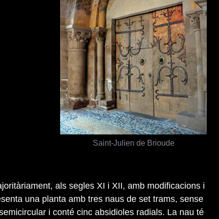
Saint-Julien de Brioude
ajoritàriament, als segles XI i XII, amb modificacions i
resenta una planta amb tres naus de set trams, sense
emicircular i conté cinc absidioles radials. La nau té