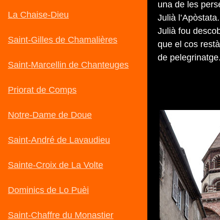
una de les perse
Julià l’Apòstata
Julià fou descob
que el cos restà
de pelegrinatge