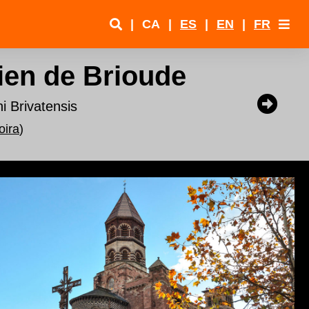
|
CA
|
ES
|
EN
|
FR
ien de Brioude
ni Brivatensis
oira
)