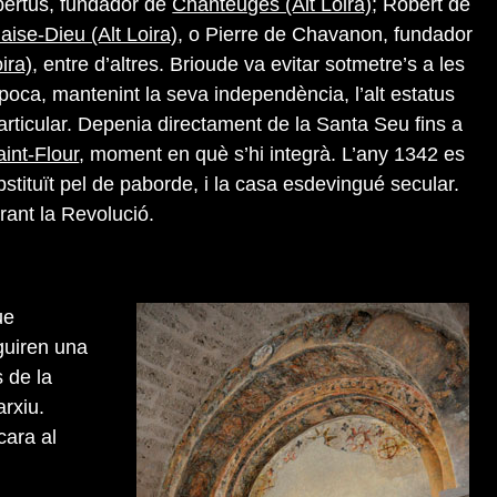
bertus, fundador de
Chanteuges (Alt Loira)
; Robert de
aise-Dieu (Alt Loira)
, o Pierre de Chavanon, fundador
ira)
, entre d’altres. Brioude va evitar sotmetre’s a les
oca, mantenint la seva independència, l’alt estatus
particular. Depenia directament de la Santa Seu fins a
aint-Flour
, moment en què s’hi integrà. L’any 1342 es
ubstituït pel de paborde, i la casa esdevingué secular.
urant la Revolució.
ue
eguiren una
s de la
arxiu.
cara al