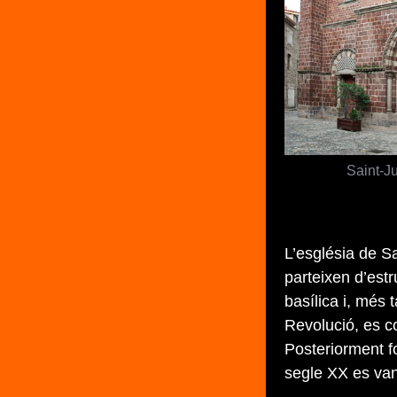
Saint-J
L’església de Sa
parteixen d’est
basílica i, més 
Revolució, es con
Posteriorment f
segle XX es van