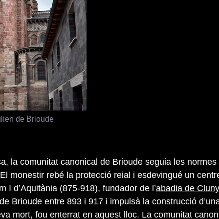
ulien de Brioude
a, la comunitat canonical de Brioude seguia les normes
El monestir rebé la protecció reial i esdevingué un cent
em I d’Aquitània (875-918), fundador de l’
abadia de Cluny
 de Brioude entre 893 i 917 i impulsà la construcció d’un
eva mort, fou enterrat en aquest lloc. La comunitat canon