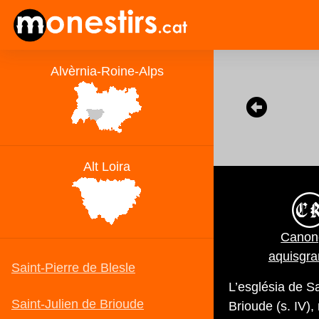
Canon
aquisgr
L’església de Sa
Brioude (s. IV),