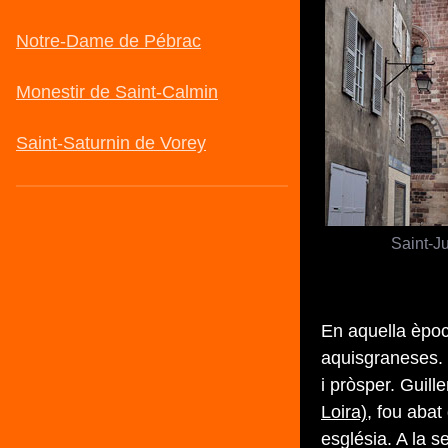
Saint-J
En aquella èpoc
aquisgraneses. 
i pròsper. Guill
Loira)
, fou abat
església. A la s