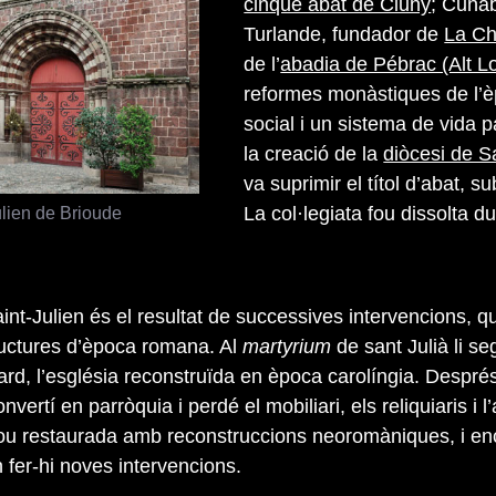
cinquè abat de Cluny
; Cuna
Turlande, fundador de
La Ch
de l’
abadia de Pébrac (Alt Lo
reformes monàstiques de l’èp
social i un sistema de vida 
la creació de la
diòcesi de S
va suprimir el títol d’abat, s
ulien de Brioude
La col·legiata fou dissolta d
int-Julien és el resultat de successives intervencions, q
ructures d’època romana. Al
martyrium
de sant Julià li s
tard, l’església reconstruïda en època carolíngia. Despré
vertí en parròquia i perdé el mobiliari, els reliquiaris i l’
ou restaurada amb reconstruccions neoromàniques, i en
 fer-hi noves intervencions.