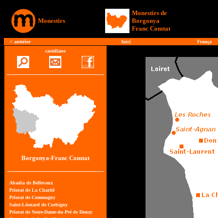
Monestirs de
Monestirs
Borgonya
Franc Comtat
< anterior
Inici
França
castellano
Borgonya-Franc Comtat