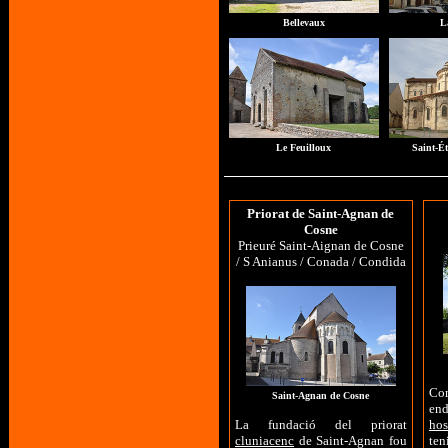
Bellevaux
L
Le Feuilloux
Saint-É
Priorat de Saint-Agnan de
Cosne
Prieuré Saint-Aignan de Cosne
/ S Anianus / Conada / Condida
Co
Saint-Agnan de Cosne
en
La fundació del priorat
hos
cluniacenc
de Saint-Agnan fou
te