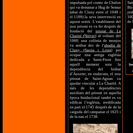
impulsada pel comte de Chalon
Sai
qui va demanar a Hug de Semur
Bic
(abat de Cluny entre el 1049 i
jus
el 1109) la seva intervenció en
160
aquest sentit. L’establiment del
de 
nou priorat es va fer després de
fundació del
priorat de La
Charité (Nièvre)
al voltant del
1060; una colònia de monjos
va arribar des de l’
abadia de
Cluny (Saona i Loira)
per
ocupar una antiga església
dedicada a Saint-Front fins
aquell moment sota la
Det
dependència del bisbat
d’Auxerre, en endavant, el nou
priorat de Saint-Agnan va
quedar vinculat a La Charité. A
més de les dependències
auxiliars del priorat en aquella
època fundacional també es va
edificar l’església, reedificada
en part el 1745 després de de la
caiguda del campanar el 1625 i
de la nau el 1738.