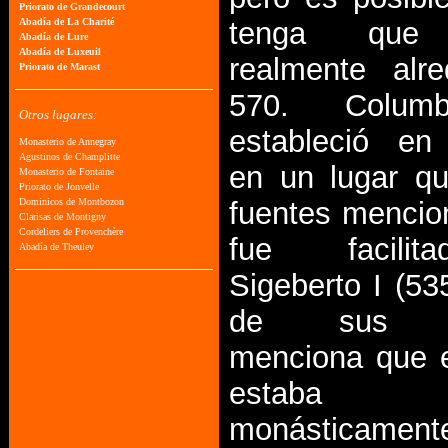
tenga que 
realmente alr
570. Colum
estableció en
en un lugar q
fuentes mencio
fue facili
Sigeberto I (53
de sus bi
menciona que e
estaba o
monásticamen