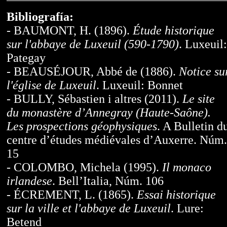
Bibliografía:
- BAUMONT, H. (1896).
Étude historique
sur l'abbaye de Luxeuil (590-1790)
. Luxeuil:
Pategay
- BEAUSÉJOUR, Abbé de (1886).
Notice su
l'église de Luxeuil
. Luxeuil: Bonnet
- BULLY, Sébastien i altres (2011).
Le site
du monastère d’Annegray (Haute-Saône).
Les prospections géophysiques
. A Bulletin d
centre d’études médiévales d’Auxerre. Núm.
15
- COLOMBO, Michela (1995).
Il monaco
irlandese
. Bell’Italia, Núm. 106
- ÉCREMENT, L. (1865).
Essai historique
sur la ville et l'abbaye de Luxeuil
. Lure:
Betend