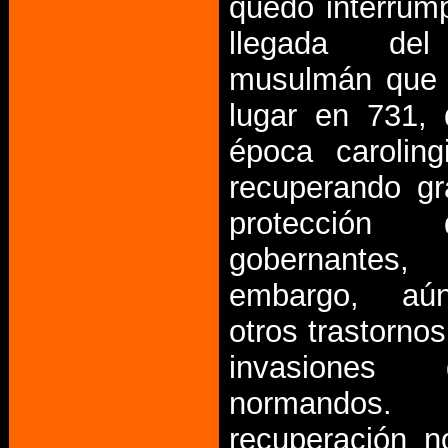
quedó interrump
llegada del 
musulmán que 
lugar en 731, 
época caroling
recuperando gr
protección
gobernant
embargo, aún
otros trastorno
invasiones
normand
recuperación no