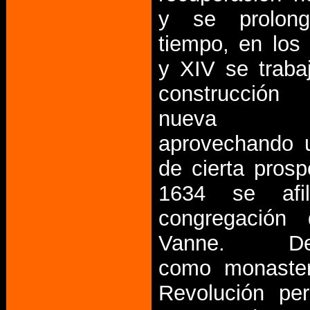
y se prolon
tiempo, en los 
y XIV se traba
construcció
nueva i
aprovechando 
de cierta prosp
1634 se afi
congregación 
Vanne. Des
como monaster
Revolución pe