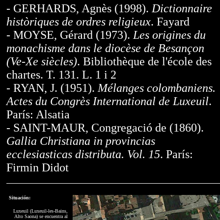
- GERHARDS, Agnès (1998).
Dictionnaire
històriques de ordres religieux
. Fayard
- MOYSE, Gérard (1973).
Les origines du
monachisme dans le diocèse de Besançon
(Ve-Xe siècles)
. Bibliothèque de l'école des
chartes. T. 131. L. 1 i 2
- RYAN, J. (1951).
Mélanges colombaniens.
Actes du Congrès International de Luxeuil
.
París: Alsatia
- SAINT-MAUR, Congregació de (1860).
Gallia Christiana in provincias
ecclesiasticas distributa. Vol. 15
. París:
Firmin Didot
Situación:
Luxeuil (Luxeuil-les-Bains,
Alto Saona) se encuentra al