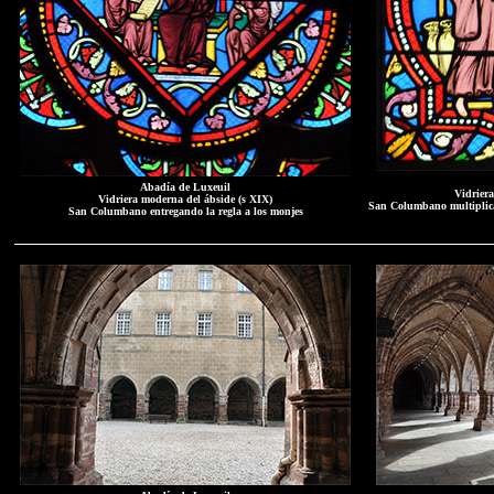
Abadía de Luxeuil
Vidrier
Vidriera moderna del ábside (s XIX)
San Columbano multiplica
San Columbano entregando la regla a los monjes