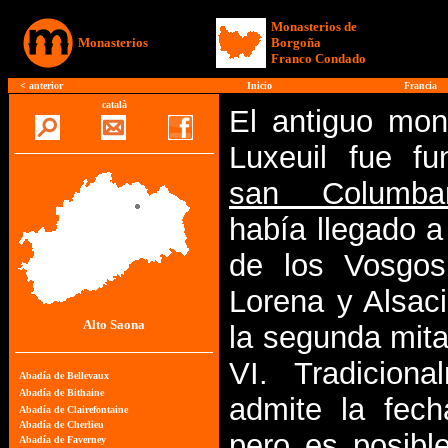
Monasterios de
Monasterios
Borgoña
Franco Condado
<
anterior
Inicio
Francia
català
El antiguo mon
Luxeuil fue f
san Columba
había llegado a
de los Vosgos
Lorena y Alsaci
Alto Saona
la segunda mita
VI. Tradicion
admite la fec
pero es posibl