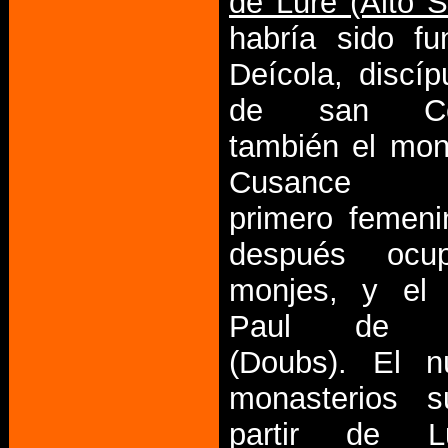
de Lure (Alto 
habría sido f
Deícola, discíp
de san Col
también el mon
Cusance (
primero femen
después ocu
monjes, y el 
Paul de B
(Doubs). El 
monasterios s
partir de L