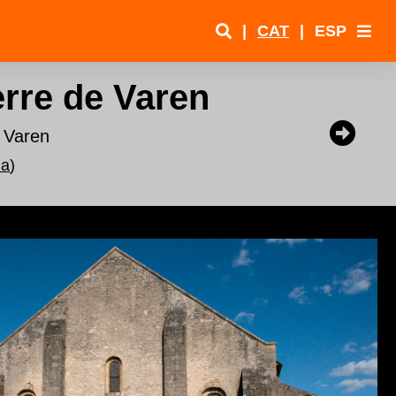
|
CAT
|
ESP
erre de Varen
e Varen
na
)