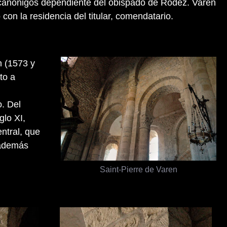
anónigos dependiente del obispado de Rodez. Varen
con la residencia del titular, comendatario.
n (1573 y
to a
o. Del
glo XI,
ntral, que
, además
Saint-Pierre de Varen