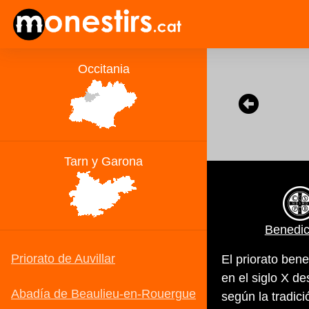
Benedic
El priorato ben
en el siglo X d
según la tradici