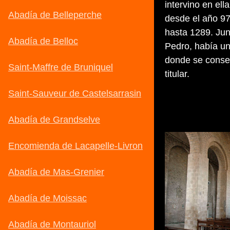
intervino en el
desde el año 972
hasta 1289. Jun
Pedro, había un
donde se conser
titular.