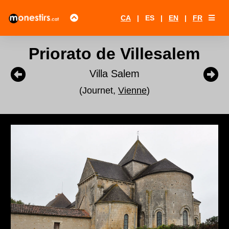
CA
|
ES
|
EN
|
FR
Priorato de Villesalem
Villa Salem
(Journet,
Vienne
)