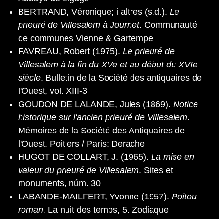
BERTRAND, Véronique; i altres (s.d.).
Le
prieuré de Villesalem à Journet
. Communauté
de communes Vienne & Gartempe
FAVREAU, Robert (1975).
Le prieuré de
Villesalem à la fin du XVe et au début du XVΙe
siècle
. Bulletin de la Société des antiquaires de
l'Ouest, vol. XIII-3
GOUDON DE LALANDE, Jules (1869).
Notice
historique sur l'ancien prieuré de Villesalem
.
Mémoires de la Société des Antiquaires de
l'Ouest. Poitiers / Paris: Derache
HUGOT DE COLLART, J. (1965).
La mise en
valeur du prieuré de Villesalem
. Sites et
monuments, núm. 30
LABANDE-MAILFERT, Yvonne (1957).
Poitou
roman
. La nuit des temps, 5. Zodiaque