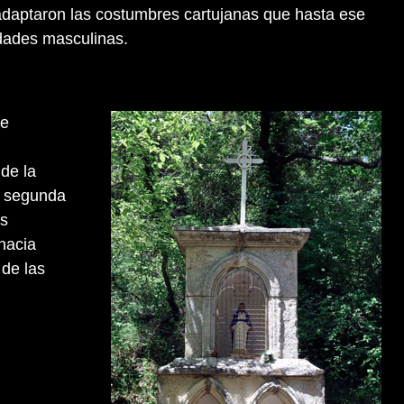
 adaptaron las costumbres cartujanas que hasta ese
dades masculinas.
de
de la
a segunda
as
 hacia
de las