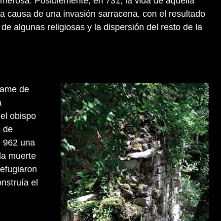
erosa. Posiblemente, en 731, la vida de aquella
a causa de una invasión sarracena, con el resultado
de algunas religiosas y la dispersión del resto de la
Dame de
a
el obispo
s de
 962 una
la muerte
efugiaron
nstruía el