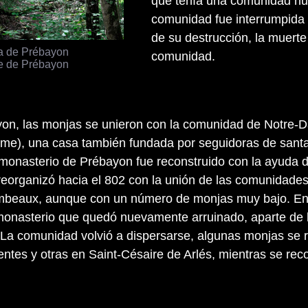
que tenía una comunidad num
comunidad fue interrumpida 
de su destrucción, la muerte 
a de Prébayon
comunidad.
e de Prébayon
yon, las monjas se unieron con la comunidad de Notre-
e), una casa también fundada por seguidoras de sant
onasterio de Prébayon fue reconstruido con la ayuda d
reorganizó hacia el 802 con la unión de las comunidade
beaux, aunque con un número de monjas muy bajo. En
 monasterio que quedó nuevamente arruinado, aparte de 
La comunidad volvió a dispersarse, algunas monjas se r
entes y otras en Saint-Césaire de Arlés, mientras se reco