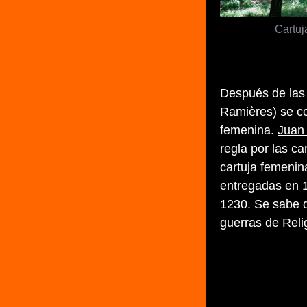
Cartuj
Después de las 
Ramières) se co
femenina.
Juan
regla por las c
cartuja femenin
entregadas en 11
1230. Se sabe q
guerras de Reli