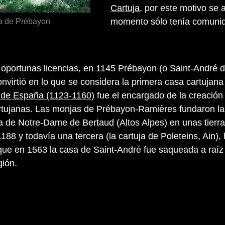
Cartuja
, por este motivo se
a de Prébayon
momento sólo tenía comuni
oportunas licencias, en 1145 Prébayon (o Saint-André 
nvirtió en lo que se considera la primera casa cartujana
 de España (1123-1160)
fue el encargado de la creación 
artujanas. Las monjas de Prébayon-Ramières fundaron l
a de Notre-Dame de Bertaud (Altos Alpes) en unas tierr
88 y todavía una tercera (la cartuja de Poleteins, Ain),
ue en 1563 la casa de Saint-André fue saqueada a raíz 
gión.