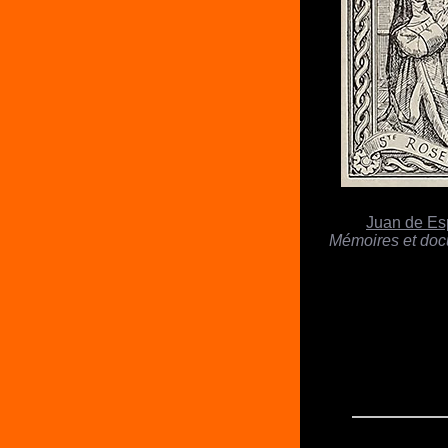
Juan de E
Mémoires et doc