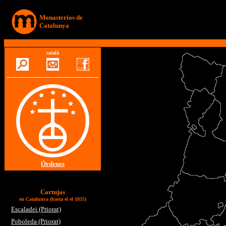
Monasterios de
Catalunya
català
Órdenes
Cartujas
en Catalunya (hasta el el 1835)
Escaladei (Priorat)
Poboleda (Priorat)