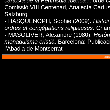
cartoixa de la Península Ibèrica i l'orde c
Comissió VIII Centenari, Analecta Cartus
Salzburg
- HASQUENOPH, Sophie (2009).
Histoi
ordres et congégations religieuses
. Cham
- MASOLIVER, Alexandre (1980).
Històr
monaquisme cristià
. Barcelona: Publicac
l’Abadia de Montserrat
Baldi