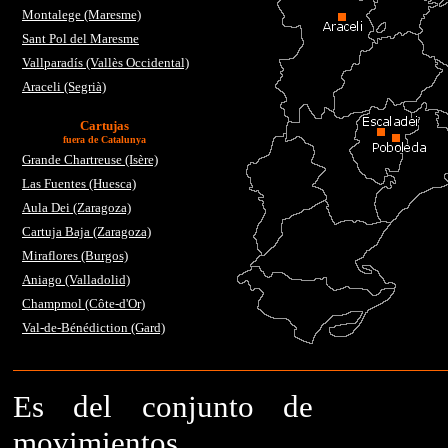
Montalege (Maresme)
Sant Pol del Maresme
Vallparadís (Vallès Occidental)
Araceli (Segrià)
Cartujas
fuera de Catalunya
Grande Chartreuse (Isère)
Las Fuentes (Huesca)
Aula Dei (Zaragoza)
Cartuja Baja (Zaragoza)
Miraflores (Burgos)
Aniago (Valladolid)
Champmol (Côte-d'Or)
Val-de-Bénédiction (Gard)
Es del conjunto de
movimientos