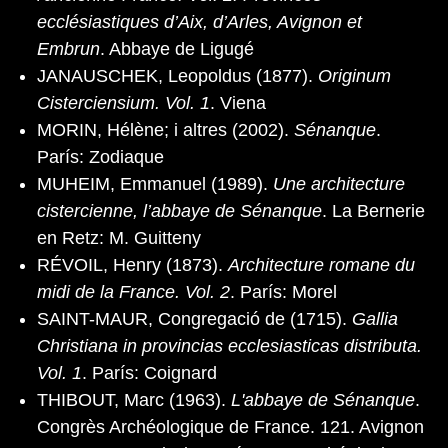
ecclésiastiques d’Aix, d’Arles, Avignon et
Embrun
. Abbaye de Ligugé
JANAUSCHEK, Leopoldus (1877).
Originum
Cisterciensium. Vol. 1
. Viena
MORIN, Hélène; i altres (2002).
Sénanque
.
París: Zodiaque
MUHEIM, Emmanuel (1989).
Une architecture
cistercienne, l’abbaye de Sénanque
. La Bernerie
en Retz: M. Guitteny
RÉVOIL, Henry (1873).
Architecture romane du
midi de la France. Vol. 2
. París: Morel
SAINT-MAUR, Congregació de (1715).
Gallia
Christiana in provincias ecclesiasticas distributa.
Vol. 1
. París: Coignard
THIBOUT, Marc (1963).
L'abbaye de Sénanque
.
Congrès Archéologique de France. 121. Avignon