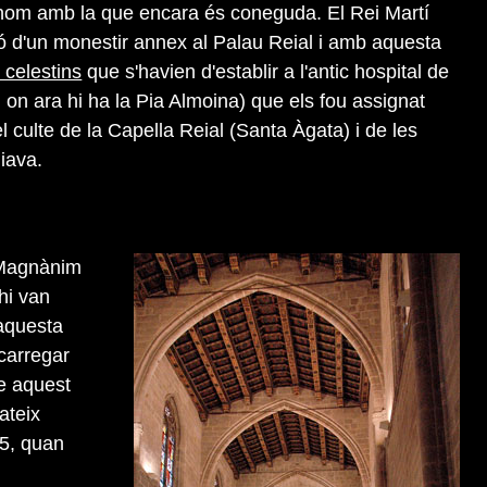
nom amb la que encara és coneguda. El Rei Martí
ó d'un monestir annex al Palau Reial i amb aquesta
 celestins
que s'havien d'establir a l'antic hospital de
, on ara hi ha la Pia Almoina) que els fou assignat
el culte de la Capella Reial (Santa Àgata) i de les
iava.
l Magnànim
hi van
 aquesta
carregar
e aquest
ateix
35, quan