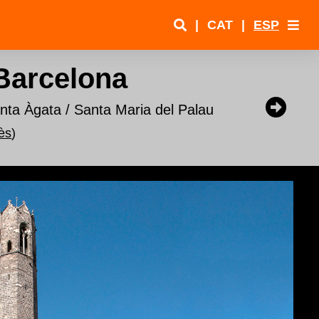
|
CAT
|
ESP
 Barcelona
nta Àgata / Santa Maria del Palau
ès
)