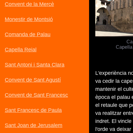
Ca
Capella
L'experiència n
va cedir la cape
mantenir el cult
època el palau 
el retaule que 
va realitzar en
indret. El vincl
l'orde va deixar 