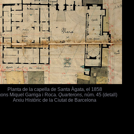
Planta de la capella de Santa Àgata, el 1858
ons Miquel Garriga i Roca.
Quarterons
, núm. 45 (detall)
Arxiu Històric de la Ciutat de Barcelona