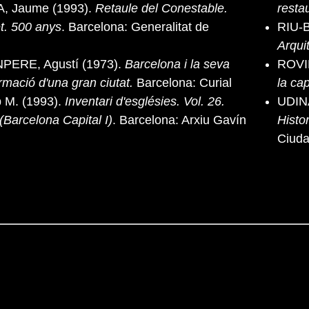
 Jaume (1993).
Retaule del Conestable.
resta
. 500 anys
. Barcelona: Generalitat de
RIU-
Arquit
PERE, Agustí (1973).
Barcelona i la seva
ROVIR
ormació d'una gran ciutat.
Barcelona: Curial
la ca
 M. (1993).
Inventari d'esglésies. Vol. 26.
UDIN
(Barcelona Capital I)
. Barcelona: Arxiu Gavín
Histo
Ciud