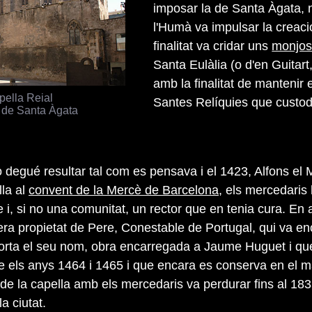
imposar la de Santa Àgata, 
l'Humà va impulsar la creaci
finalitat va cridar uns
monjos
Santa Eulàlia (o d'en Guitart
amb la finalitat de mantenir 
pella Reial
Santes Relíquies que custod
 de Santa Àgata
o degué resultar tal com es pensava i el 1423, Alfons e
lla al
convent de la Mercè de Barcelona
, els mercedaris 
e i, si no una comunitat, un rector que en tenia cura. En
era propietat de Pere, Conestable de Portugal, qui va en
porta el seu nom, obra encarregada a Jaume Huguet i qu
tre els anys 1464 i 1465 i que encara es conserva en el m
e de la capella amb els mercedaris va perdurar fins al 18
la ciutat.