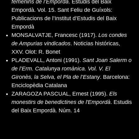
femenins de l’Empordà
. Estudis del Baix
Empordà. Vol. 15. Sant Feliu de Guíxols:
Publicacions de l’Institut d’Estudis del Baix
Empordà
MONSALVATJE, Francesc (1917).
Los condes
de Ampurias vindicados
. Noticias históricas,
XXV. Olot: R. Bonet
PLADEVALL, Antoni (1991).
Sant Joan Salerm o
de l’Erm. Catalunya romànica. Vol. V. El
Gironès, la Selva, el Pla de l’Estany
. Barcelona:
Enciclopèdia Catalana
ZARAGOZA PASCUAL, Ernest (1995).
Els
monestirs de benedictines de l'Empordà
. Estudis
del Baix Empordà. Núm. 14