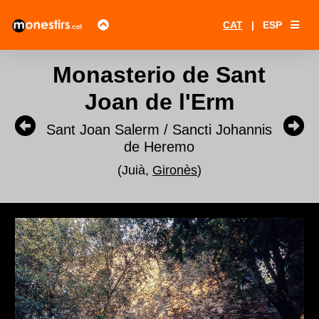
CAT
|
ESP
Monasterio de Sant
Joan de l'Erm
Sant Joan Salerm / Sancti Johannis
de Heremo
(Juià,
Gironès
)