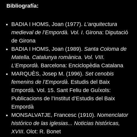
Bibliografía:
BADIA I HOMS, Joan (1977).
L’arquitectura
medieval de l’Empordà. Vol. I
. Girona: Diputació
de Girona
BADIA I HOMS, Joan (1989).
Santa Coloma de
Matella. Catalunya romànica. Vol. VIII.
L’Empordà
. Barcelona: Enciclopèdia Catalana
MARQUÈS, Josep M. (1996).
Set cenobis
femenins de l’Empordà
. Estudis del Baix
Empordà. Vol. 15. Sant Feliu de Guíxols:
Publicacions de l’Institut d’Estudis del Baix
Empordà
MONSALVATJE, Francesc (1910).
Nomenclator
histórico de las iglesias... Noticias históricas,
XVIII
. Olot: R. Bonet