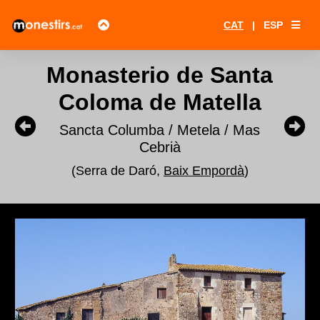
CAT
|
ESP
Monasterio de Santa
Coloma de Matella
Sancta Columba / Metela / Mas
Cebrià
(Serra de Daró,
Baix Empordà
)