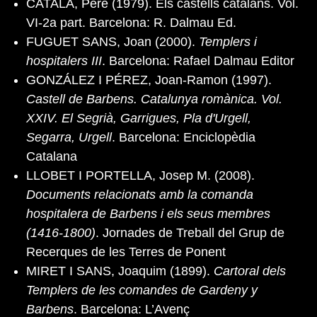
CATALÀ, Pere (1979). Els castells catalans. Vol.
VI-2a part. Barcelona: R. Dalmau Ed.
FUGUET SANS, Joan (2000).
Templers i
hospitalers III
. Barcelona: Rafael Dalmau Editor
GONZÁLEZ I PÉREZ, Joan-Ramon (1997).
Castell de Barbens. Catalunya romànica. Vol.
XXIV. El Segrià, Garrigues, Pla d'Urgell,
Segarra, Urgell
. Barcelona: Enciclopèdia
Catalana
LLOBET I PORTELLA, Josep M. (2008).
Documents relacionats amb la comanda
hospitalera de Barbens i els seus membres
(1416-1800)
. Jornades de Treball del Grup de
Recerques de les Terres de Ponent
MIRET I SANS, Joaquim (1899).
Cartoral dels
Templers de les comandes de Gardeny y
Barbens
. Barcelona: L’Avenç