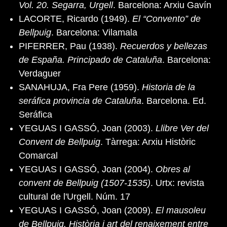
Vol. 20. Segarra, Urgell
. Barcelona: Arxiu Gavín
LACORTE, Ricardo (1949).
El “Convento” de
Bellpuig
. Barcelona: Vilamala
PIFERRER, Pau (1938).
Recuerdos y bellezas
de España. Principado de Cataluña
. Barcelona:
Verdaguer
SANAHUJA, Fra Pere (1959).
Historia de la
seráfica provincia de Cataluña
. Barcelona. Ed.
Seráfica
YEGUAS I GASSÓ, Joan (2003).
Llibre Ver del
Convent de Bellpuig
. Tàrrega: Arxiu Històric
Comarcal
YEGUAS I GASSÓ, Joan (2004).
Obres al
convent de Bellpuig (1507-1535)
. Urtx: revista
cultural de l'Urgell. Núm. 17
YEGUAS I GASSÓ, Joan (2009).
El mausoleu
de Bellpuig. Història i art del renaixement entre