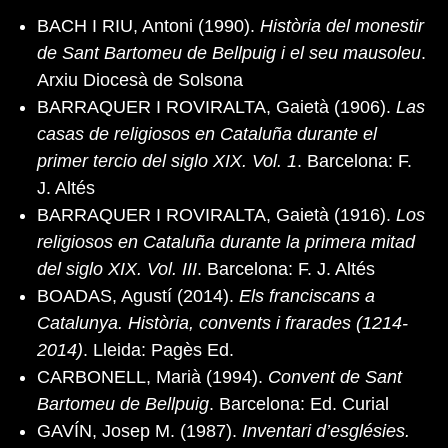
BACH I RIU, Antoni (1990).
Història del monestir
de Sant Bartomeu de Bellpuig i el seu mausoleu
.
Arxiu Diocesà de Solsona
BARRAQUER I ROVIRALTA, Gaietà (1906).
Las
casas de religiosos en Cataluña durante el
primer tercio del siglo XIX. Vol. 1
. Barcelona: F.
J. Altés
BARRAQUER I ROVIRALTA, Gaietà (1916).
Los
religiosos en Cataluña durante la primera mitad
del siglo XIX. Vol. III
. Barcelona: F. J. Altés
BOADAS, Agustí (2014).
Els franciscans a
Catalunya. Història, convents i frarades (1214-
2014)
. Lleida: Pagès Ed.
CARBONELL, Marià (1994).
Convent de Sant
Bartomeu de Bellpuig
. Barcelona: Ed. Curial
GAVÍN, Josep M. (1987).
Inventari d’esglésies.