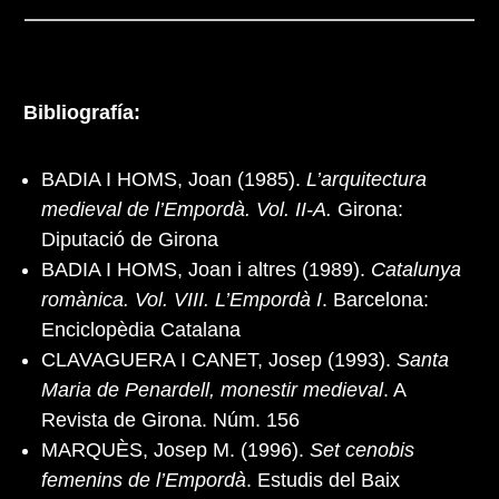
Bibliografía:
BADIA I HOMS, Joan (1985).
L’arquitectura
medieval de l’Empordà. Vol. II-A.
Girona:
Diputació de Girona
BADIA I HOMS, Joan i altres (1989).
Catalunya
romànica. Vol. VIII. L’Empordà I
. Barcelona:
Enciclopèdia Catalana
CLAVAGUERA I CANET, Josep (1993).
Santa
Maria de Penardell, monestir medieval
. A
Revista de Girona. Núm. 156
MARQUÈS, Josep M. (1996).
Set cenobis
femenins de l’Empordà
. Estudis del Baix