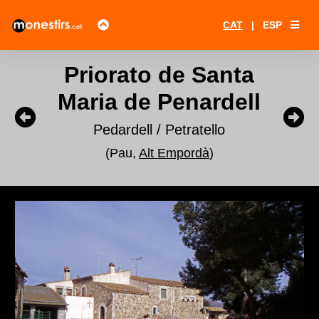
CAT
|
ESP
Priorato de Santa
Maria de Penardell
Pedardell / Petratello
(Pau,
Alt Empordà
)