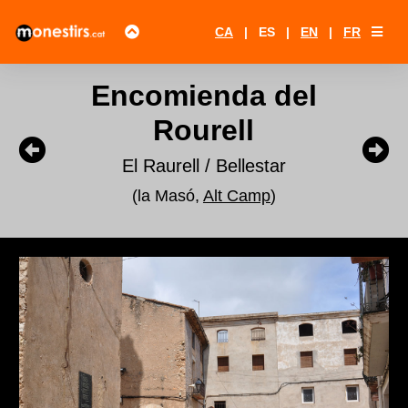
CA
|
ES
|
EN
|
FR
Encomienda del
Rourell
El Raurell / Bellestar
(la Masó,
Alt Camp
)