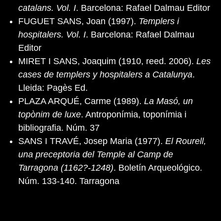
catalans. Vol. I
. Barcelona: Rafael Dalmau Editor
FUGUET SANS, Joan (1997).
Templers i
hospitalers. Vol. I
. Barcelona: Rafael Dalmau
Editor
MIRET I SANS, Joaquim (1910, reed. 2006).
Les
cases de templers y hospitalers a Catalunya
.
Lleida: Pagès Ed.
PLAZA ARQUÉ, Carme (1989).
La Masó, un
topònim de luxe
. Antroponímia, toponímia i
bibliografia. Núm. 37
SANS I TRAVÉ, Josep Maria (1977).
El Rourell,
una preceptoria del Temple al Camp de
Tarragona (1162?-1248)
. Boletín Arqueológico.
Núm. 133-140. Tarragona