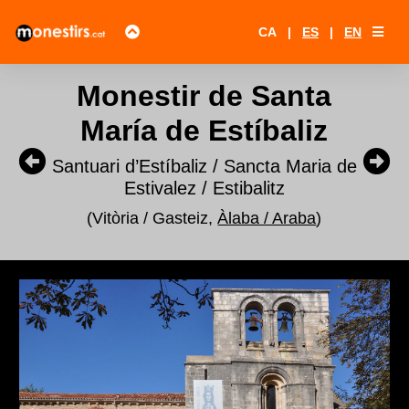
CA
|
ES
|
EN
Monestir de Santa
María de Estíbaliz
Santuari d’Estíbaliz / Sancta Maria de
Estivalez / Estibalitz
(Vitòria / Gasteiz,
Àlaba / Araba
)