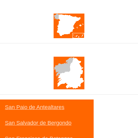
España
Galicia
San Paio de Antealtares
San Salvador de Bergondo