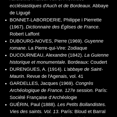
ecclésiastiques d'Auch et de Bordeaux
. Abbaye
de Ligugé
BONNET-LABORDERIE, Philippe i Pierrette
(1967).
Dictionnaire des Églises de France
.
Robert Laffont
DUBOURG-NOVES, Pierre (1969).
Guyenne
romane
. La Pierre-qui-Vire: Zodiaque
DUCOURNEAU, Alexandre (1842).
La Guienne
historique et monumentale
. Bordeaux: Coudert
DURENGUES, A. (1914).
L'abbaye de Saint-
Maurin
. Revue de l'Agenais, vol. 41
GARDELLES, Jacques (1969).
Congrès
Archéologique de France. 127e session.
París:
Société Française d’Archéologie
GUÉRIN, Paul (1888).
Les Petits Bollandistes.
Vies des saints. Vol. 13
. París: Bloud et Barral