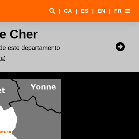
|
CA
|
ES
|
EN
|
FR
e Cher
 de este departamento
ra
)