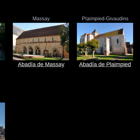
Massay
Plaimpied-Givaudins
Abadía de Massay
Abadía de Plaimpied