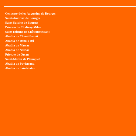
Convento de los Augustins de Bourges
Saint-Ambroix de Bourges
Saint-Sulpice de Bourges
Priorato de Chalivoy-Milon
Saint-Étienne de Châteaumeillant
Abadía de Chezal-Benoît
Abadía de Domus Dei
Abadía de Massay
Abadía de Noirlac
Priorato de Orsan
Saint-Martin de Plaimpied
Abadía de Puyferrand
Abadía de Saint-Satur