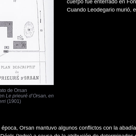
cuerpo fue enterrado en Fo
Cuando Leodegario murió, en
rato de Orsan
 en
Le prieuré d’Orsan, en
rri
(1901)
 época, Orsan mantuvo algunos conflictos con la abadía