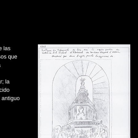
e las
sos que
a
; la
cido
 antiguo