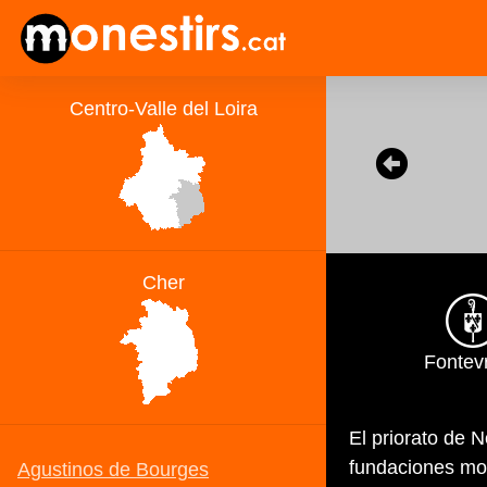
Fontev
El priorato de 
fundaciones mo