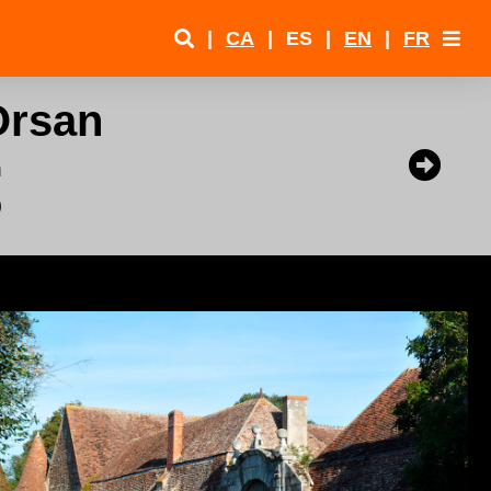
|
CA
|
ES
|
EN
|
FR
Orsan
m
)