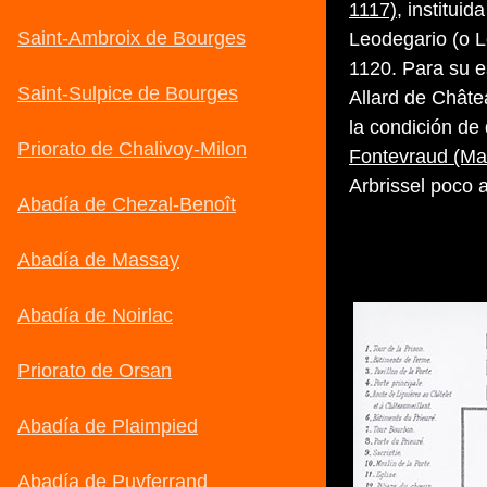
1117)
, institui
Leodegario (o L
1120. Para su e
Allard de Châte
la condición de
Fontevraud (Mai
Arbrissel poco 