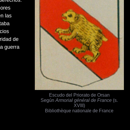
derechos.
ñores
en las
taba
cios
oridad de
la guerra
Escudo del Priorato de Orsan
Según
Armorial général de France
(s.
XVIII)
Bibliothèque nationale de France