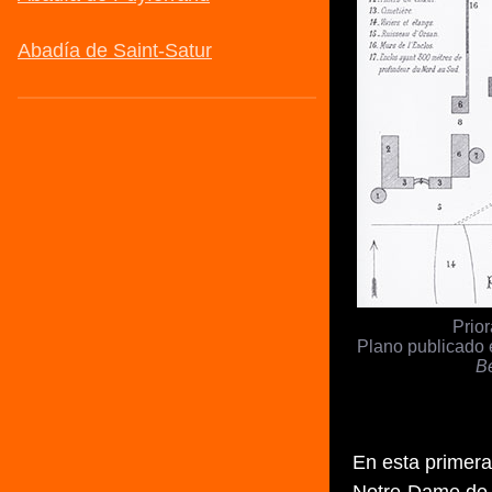
Prio
Plano publicado
Be
En esta primera