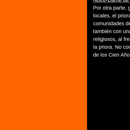
Notre-Dame de 
Por otra parte,
locales, el prio
comunidades de
también con un
religiosos, al f
la priora. No co
de los Cien Año