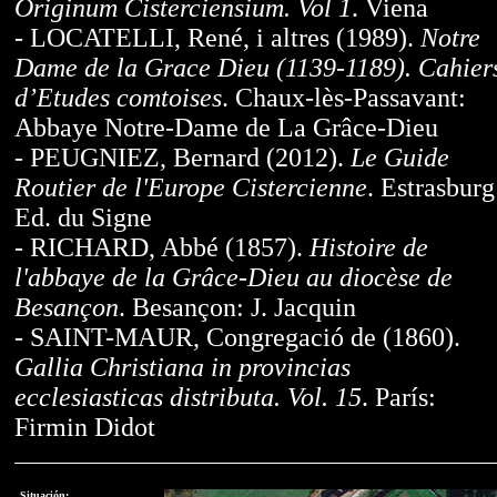
Originum Cisterciensium. Vol 1
. Viena
- LOCATELLI, René, i altres (1989).
Notre
Dame de la Grace Dieu (1139-1189). Cahier
d’Etudes comtoises
. Chaux-lès-Passavant:
Abbaye Notre-Dame de La Grâce-Dieu
- PEUGNIEZ, Bernard (2012).
Le Guide
Routier de l'Europe Cistercienne
. Estrasburg
Ed. du Signe
- RICHARD, Abbé (1857).
Histoire de
l'abbaye de la Grâce-Dieu au diocèse de
Besançon
. Besançon: J. Jacquin
- SAINT-MAUR, Congregació de (1860).
Gallia Christiana in provincias
ecclesiasticas distributa. Vol. 15
. París:
Firmin Didot
Situación: