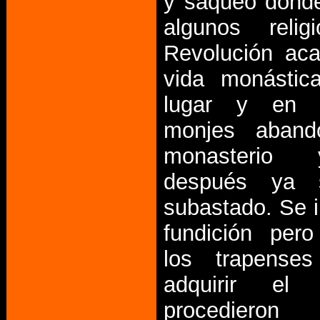
y saqueo dond
algunos relig
Revolución ac
vida monástic
lugar y en 
monjes aband
monasterio
después ya 
subastado. Se i
fundición per
los trapenses
adquirir el
procedier