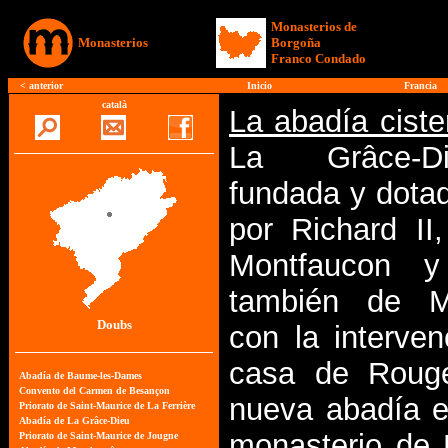
Monasterios de
Monasterios
Borgoña
Franco Condado
<
anterior
Inicio
Francia
català
La abadía ciste
La Grâce-D
fundada y dota
por Richard II
Montfaucon y
también de Mo
Doubs
con la interven
casa de Roug
nueva abadía er
monasterio de 