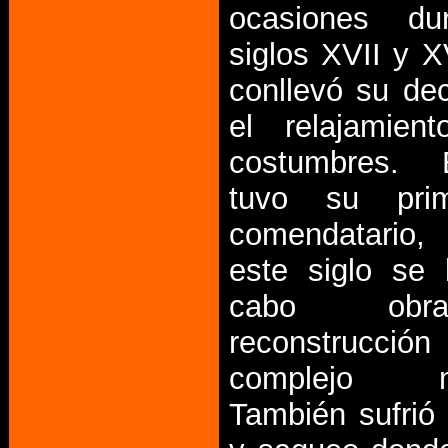
ocasiones du
siglos XVII y X
conllevó su de
el relajamien
costumbres.
tuvo su pri
comendatario
este siglo se 
cabo ob
reconstruc
complejo mo
También sufrió