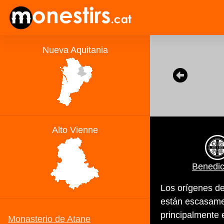
Benedic
Los orígenes de
están escasame
principalmente e