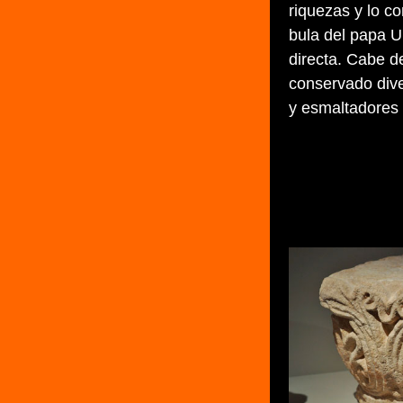
riquezas y lo c
bula del papa U
directa. Cabe de
conservado dive
y esmaltadores 