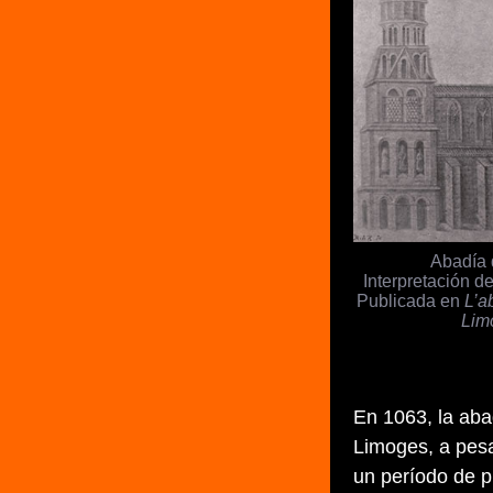
Abadía 
Interpretación de
Publicada en
L’a
Lim
En 1063, la aba
Limoges, a pesa
un período de p