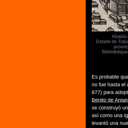
Abadía 
Detalle de
Toti
provin
Bibliothèque
Es probable que
no fue hasta el
877) para adopt
Benito de Ania
se construyó una
así como una igl
levantó una nue