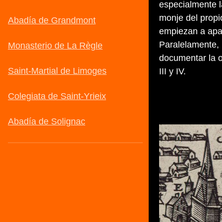
especialmente 
monje del propi
empiezan a apar
Paralelamente, 
documentar la o
III y IV.