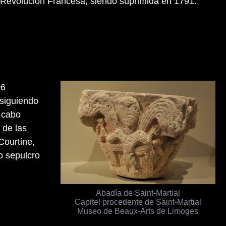
la Revolución Francesa, siendo suprimida en 1791.
06
 siguiendo
a cabo
 de las
Courtine,
io sepulcro
Abadía de Saint-Martial
Capitel procedente de Saint-Martial
Museo de Beaux-Arts de Limoges