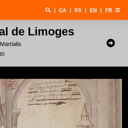
|
CA
|
ES
|
EN
|
FR
ial de Limoges
Martialis
ne
)