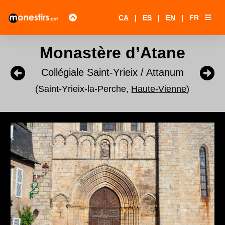
CA
|
ES
|
EN
|
FR
Monastère d’Atane
Collégiale Saint-Yrieix / Attanum
(Saint-Yrieix-la-Perche,
Haute-Vienne
)