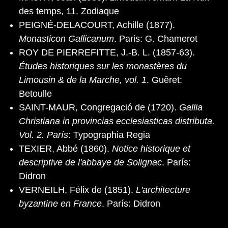
des temps, 11. Zodiaque
PEIGNÉ-DELACOURT, Achille (1877).
Monasticon Gallicanum
. Paris: G. Chamerot
ROY DE PIERREFITTE, J.-B. L. (1857-63).
Études historiques sur les monastères du
Limousin & de la Marche, vol. 1
. Guêret:
Betoulle
SAINT-MAUR, Congregació de (1720).
Gallia
Christiana in provincias ecclesiasticas distributa.
Vol. 2. París
: Typographia Regia
TEXIER, Abbé (1860).
Notice historique et
descriptive de l'abbaye de Solignac
. París:
Didron
VERNEILH, Félix de (1851).
L'architecture
byzantine en France
. París: Didron