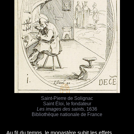
Saint-Pierre de Solignac
Saint Éloi, le fondateur
Les images des saints
, 1636
Bibliothèque nationale de France
Au fil du temps, le monastère subit les effets