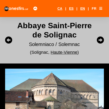
CA
|
ES
|
EN
|
FR
Abbaye Saint-Pierre
de Solignac
Solemniaco / Solemnac
(Solignac,
Haute-Vienne
)