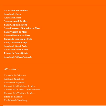
Abadia de Bouzonville
Abadia de Gorze
Abadia de Hesse
Saint-Arnould de Metz
Saint-Clément de Metz
Saint-Pierre-aux-Nonnains de Metz
Saint-Vincent de Metz
Sainte-Glossinde de Metz
Comanda templera de Metz
Granja de Neudelange
Abadia de Saint-Avold
Abadia de Saint-Nabor
Priorat de Saint-Quirin
Abadia de Villers-Bettnach
Altres llocs
Comanda de Gelucourt
Abadia de Glandières
Abadia de Longeville
Convent dels Cordeliers de Metz
Convent dels Grands-Carmes de Metz
Convent dels Trinitaris de Metz
Priorat de Salonnes
Cordeliers de Sarrebourg