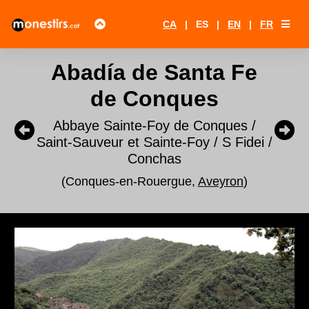
CA
|
ES
|
EN
|
FR
Abadía de Santa Fe
de Conques
Abbaye Sainte-Foy de Conques /
Saint-Sauveur et Sainte-Foy / S Fidei /
Conchas
(Conques-en-Rouergue,
Aveyron
)