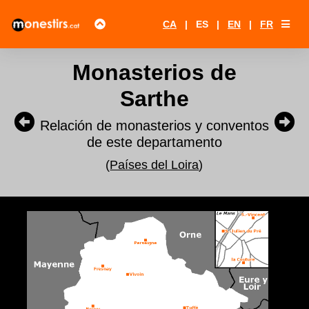
CA
|
ES
|
EN
|
FR
Monasterios de
Sarthe
Relación de monasterios y conventos
de este departamento
(
Países del Loira
)