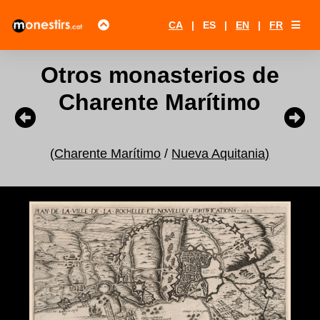
CA
|
ES
|
EN
|
FR
Otros monasterios de
Charente Marítimo
(
Charente Marítimo
/
Nueva Aquitania)