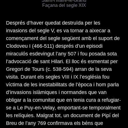
Saint-Hilaire-le-Grand
Façana del segle XIX
Després d’haver quedat destruïda per les
invasions del segle V, es va tornar a aixecar a
començament del segle següent amb el suport de
Clodoveu I (466-511) després d’un episodi
miraculós esdevingut l’any 507 i fou posada sota
l’advocació de sant Hilari. El lloc és esmentat per
Gregori de Tours (c. 538-594) arran de la seva
visita. Durant els segles VIII i IX l’església fou
víctima de les inestabilitats de l’època i hom parla
d’invasions islàmiques i normandes que van
obligar a la comunitat que en tenia cura a refugiar-
se a Le Puy-en-Velay, emportant-se temporalment
les relíquies. Malgrat tot, un document de Pipí del
Breu de l’any 769 confirmava els béns que