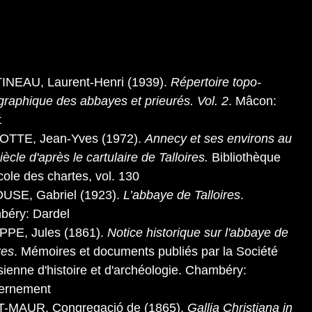
NEAU, Laurent-Henri (1939).
Répertoire topo-
ographique des abbayes et prieurés. Vol. 2
. Mâcon:
t
OTTE, Jean-Yves (1972).
Annecy et ses environs au
iècle d'après le cartulaire de Talloires.
Bibliothèque
école des chartes, vol. 130
USE, Gabriel (1923).
L’abbaye de Talloires
.
éry: Dardel
PPE, Jules (1861).
Notice historique sur l'abbaye de
res
. Mémoires et documents publiés par la Société
sienne d'histoire et d'archéologie. Chambéry:
ernement
T-MAUR, Congregació de (1865).
Gallia Christiana in