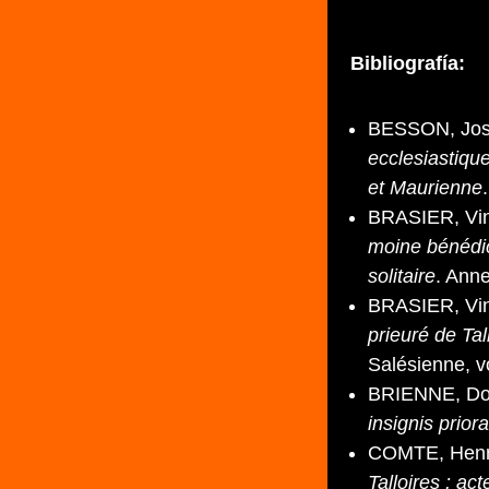
Bibliografía:
BESSON, Jose
ecclesiastiqu
et Maurienne
BRASIER, Vin
moine bénédict
solitaire
. Ann
BRASIER, Vin
prieuré de Tal
Salésienne, v
BRIENNE, Dom
insignis prior
COMTE, Henri
Talloires : ac