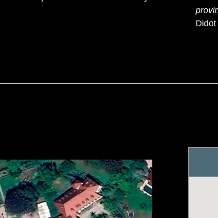
provin
Didot