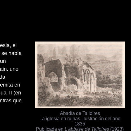
esia, el
a se había
 un
ain, uno
nda
remita en
al II (en
entras que
Abadía de Talloires
La iglesia en ruinas. Ilustración del año
1835
Publicada en
L'abbaye de Talloires
(1923)