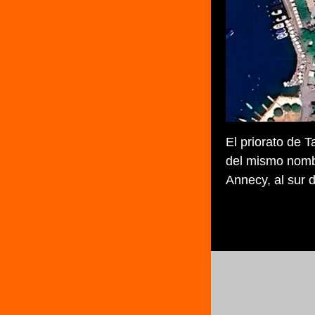
El priorato de 
del mismo nombr
Annecy, al sur 