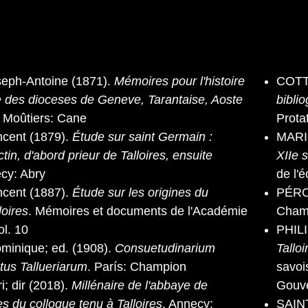
ph-Antoine (1871).
Mémoires pour l'histoire
COTTI
e des dioceses de Geneve, Tarantaise, Aoste
bibli
. Moûtiers: Cane
Prota
cent (1879).
Étude sur saint Germain :
MARI
in, d'abord prieur de Talloires, ensuite
XIIe s
ecy: Abry
de l'
cent (1887).
Étude sur les origines du
PÉRO
loires
. Mémoires et documents de l'Académie
Chamb
ol. 10
PHILI
inique; ed. (1908).
Consuetudinarium
Talloi
atus Tallueriarum
. París: Champion
savoi
; dir (2018).
Millénaire de l'abbaye de
Gouv
tes du colloque tenu à Talloires
. Annecy:
SAIN