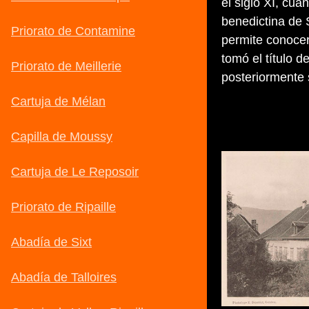
el siglo XI, cu
benedictina de 
permite conocer 
tomó el título 
posteriormente 