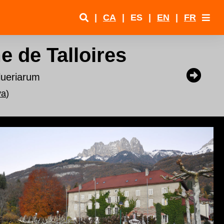
|
CA
|
ES
|
EN
|
FR
 de Talloires
llueriarum
ya
)