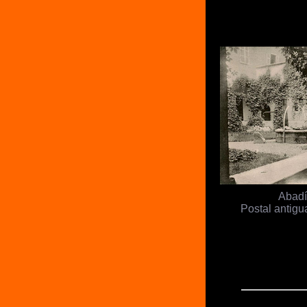
Abadí
Postal antigua