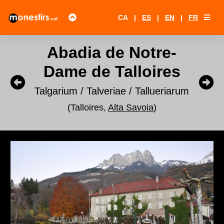
CA
|
ES
|
EN
|
FR
Abadia de Notre-
Dame de Talloires
Talgarium / Talveriae / Tallueriarum
(Talloires,
Alta Savoia
)