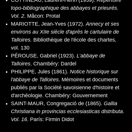
COTTINEAU, Laurent-Henri (1939).
Répertoire
topo-bibliographique des abbayes et prieurés.
Vol. 2
. Mâcon: Protat
MARIOTTE, Jean-Yves (1972).
Annecy et ses
environs au XIIe siècle d'après le cartulaire de
Talloires.
Bibliothèque de l'école des chartes,
vol. 130
PÉROUSE, Gabriel (1923).
L’abbaye de
Talloires
. Chambéry: Dardel
PHILIPPE, Jules (1861).
Notice historique sur
l'abbaye de Talloires
. Mémoires et documents
publiés par la Société savoisienne d'histoire et
d'archéologie. Chambéry: Gouvernement
SAINT-MAUR, Congregació de (1865).
Gallia
Christiana in provincias ecclesiasticas distributa.
Vol. 16
. París: Firmin Didot