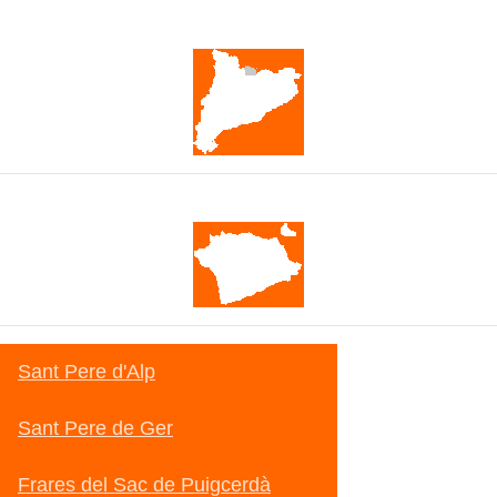
Catalunya
Cerdanya
Sant Pere d'Alp
Sant Pere de Ger
Frares del Sac de Puigcerdà